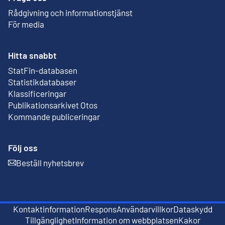
Rådgivning och informationstjänst
För media
Hitta snabbt
StatFin-databasen
Extern länk
Statistikdatabaser
Klassificeringar
Publikationsarkivet Otos
Extern länk
Kommande publiceringar
Följ oss
Beställ nyhetsbrev
Extern länk
Kontaktinformation
Respons
Användarvillkor
Dataskydd
Extern länk
Extern länk
Tillgänglighet
Information om webbplatsen
Kakor