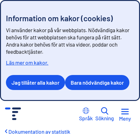
Information om kakor (cookies)
Vi använder kakor på vår webbplats. Nödvändiga kakor
behövs för att webbplatsen ska fungera på rätt sätt.
Andra kakor behövs för att visa videor, poddar och
feedbacktjäster.
Läs mer om kakor.
Jag tillåter alla kakor
Bara nödvändiga kakor
G
å
Språk
Sökning
Meny
t
i
Dokumentation av statistik
l