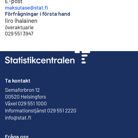
E-post
maksutase@stat.fi
Förfrågningar i första hand
Iiro Ihalainen
överaktuarie
029 551 3947
Ta kontakt
Semaforbron 12
Extern länk
00520 Helsingfors
Växel 029 551 1000
Informationstjänst 029 551 2220
info@stat.fi
Fråga oss