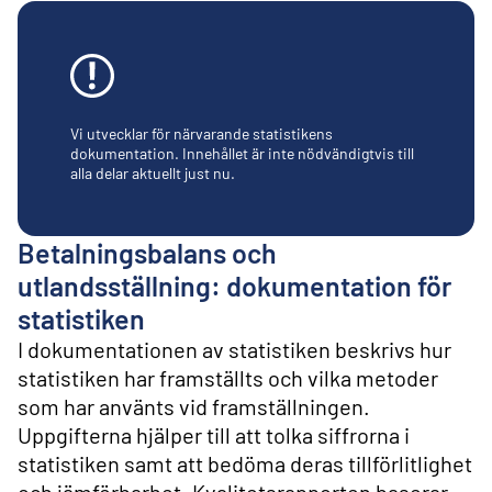
l
i
n
n
e
h
å
Vi utvecklar för närvarande statistikens
l
dokumentation. Innehållet är inte nödvändigtvis till
alla delar aktuellt just nu.
l
Betalningsbalans och
utlandsställning: dokumentation för
statistiken
I dokumentationen av statistiken beskrivs hur
statistiken har framställts och vilka metoder
som har använts vid framställningen.
Uppgifterna hjälper till att tolka siffrorna i
statistiken samt att bedöma deras tillförlitlighet