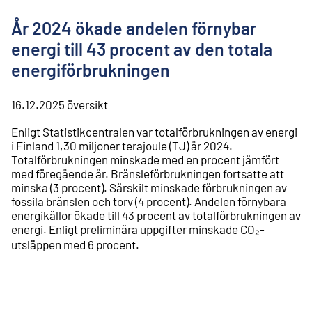
l
i
År 2024 ökade andelen förnybar
n
n
energi till 43 procent av den totala
e
energiförbrukningen
h
å
l
16.12.2025
översikt
l
Enligt Statistikcentralen var totalförbrukningen av energi
i Finland 1,30 miljoner terajoule (TJ) år 2024.
Totalförbrukningen minskade med en procent jämfört
med föregående år. Bränsleförbrukningen fortsatte att
minska (3 procent). Särskilt minskade förbrukningen av
fossila bränslen och torv (4 procent). Andelen förnybara
energikällor ökade till 43 procent av totalförbrukningen av
energi. Enligt preliminära uppgifter minskade CO₂-
utsläppen med 6 procent.