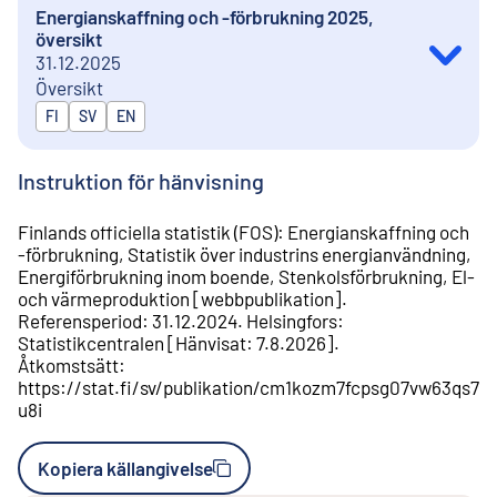
Energianskaffning och -förbrukning 2025,
översikt
31.12.2025
Översikt
Publiceras på
FI
SV
EN
Instruktion för hänvisning
Finlands officiella statistik (FOS)
:
Energianskaffning och
-förbrukning
,
Statistik över industrins energianvändning
,
Energiförbrukning inom boende
,
Stenkolsförbrukning
,
El-
och värmeproduktion
[
webbpublikation
].
Referensperiod
:
31.12.2024
.
Helsingfors
:
Statistikcentralen
[
Hänvisat
:
7.8.2026
].
Åtkomstsätt
:
https://stat.fi/sv/publikation/cm1kozm7fcpsg07vw63qs7
u8i
Kopiera källangivelse