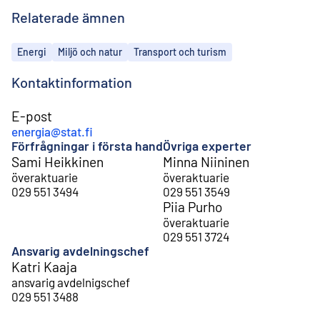
Relaterade ämnen
Ämnen
Energi
Miljö och natur
Transport och turism
Kontaktinformation
E-post
energia@stat.fi
Förfrågningar i första hand
Övriga experter
Sami Heikkinen
Minna Niininen
överaktuarie
överaktuarie
029 551 3494
029 551 3549
Piia Purho
överaktuarie
029 551 3724
Ansvarig avdelningschef
Katri Kaaja
ansvarig avdelnigschef
029 551 3488