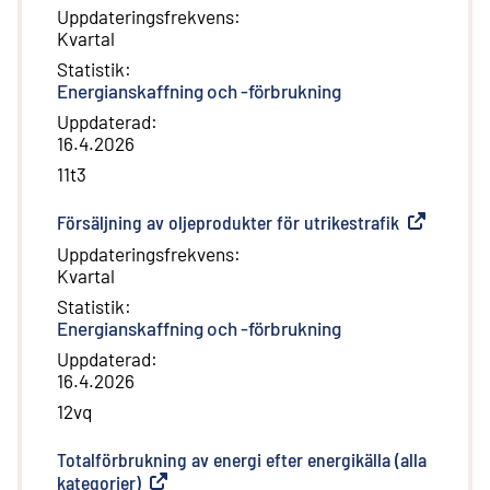
Uppdateringsfrekvens
:
Kvartal
Statistik
:
Energianskaffning och -förbrukning
Uppdaterad
:
16.4.2026
11t3
Försäljning av oljeprodukter för utrikestrafik
(
Extern län
Uppdateringsfrekvens
:
Kvartal
Statistik
:
Energianskaffning och -förbrukning
Uppdaterad
:
16.4.2026
12vq
Totalförbrukning av energi efter energikälla (alla
kategorier)
(
Extern länk
)