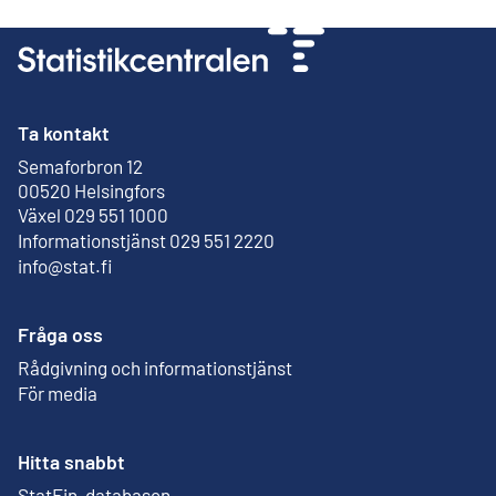
Ta kontakt
Semaforbron 12
Extern länk
00520 Helsingfors
Växel 029 551 1000
Informationstjänst 029 551 2220
info@stat.fi
Fråga oss
Rådgivning och informationstjänst
För media
Hitta snabbt
StatFin-databasen