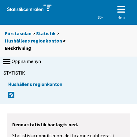
Meny
Sök
Förstasidan
>
Statistik
>
Hushållens regionkonton
>
Beskrivning
Öppna menyn
STATISTIK
Hushållens regionkonton
Denna statistik har lagts ned.
Statistiska uppgifter om detta ämne publiceras i