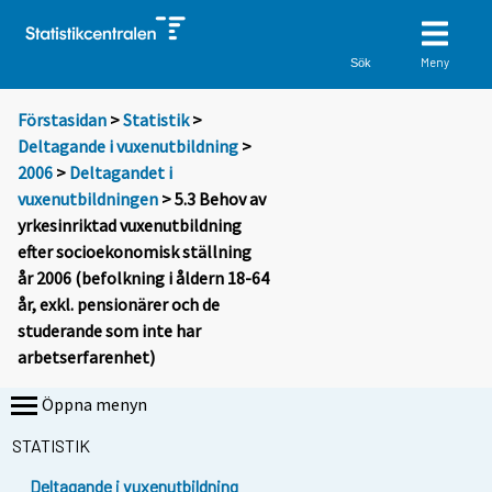
Meny
Sök
Förstasidan
>
Statistik
>
Deltagande i vuxenutbildning
>
2006
>
Deltagandet i
vuxenutbildningen
> 5.3 Behov av
yrkesinriktad vuxenutbildning
efter socioekonomisk ställning
år 2006 (befolkning i åldern 18-64
år, exkl. pensionärer och de
studerande som inte har
arbetserfarenhet)
Öppna menyn
STATISTIK
Deltagande i vuxenutbildning