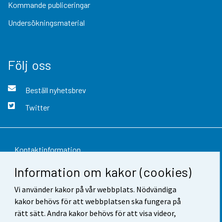
Kommande publiceringar
Undersökningsmaterial
Följ oss
Beställ nyhetsbrev
Twitter
Kontaktinformation
Information om kakor (cookies)
Respons
Vi använder kakor på vår webbplats. Nödvändiga
Användarvillkor
kakor behövs för att webbplatsen ska fungera på
Dataskydd
rätt sätt. Andra kakor behövs för att visa videor,