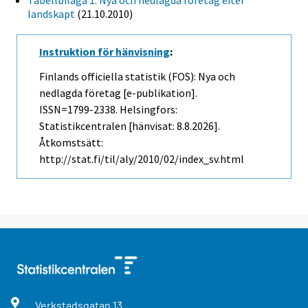
Tabellbilaga 1. Nya och nedlagda företag efter
landskapt
(21.10.2010)
Instruktion för hänvisning
:
Finlands officiella statistik (FOS): Nya och
nedlagda företag [e-publikation].
ISSN=1799-2338. Helsingfors:
Statistikcentralen [hänvisat: 8.8.2026].
Åtkomstsätt:
http://stat.fi/til/aly/2010/02/index_sv.html
Verkstadsgatan
13