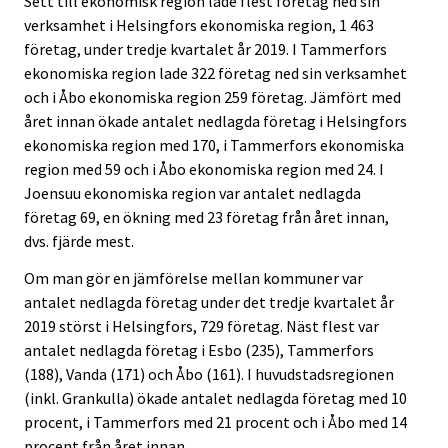
Sett till ekonomisk region lade flest företag ned sin
verksamhet i Helsingfors ekonomiska region, 1 463
företag, under tredje kvartalet år 2019. I Tammerfors
ekonomiska region lade 322 företag ned sin verksamhet
och i Åbo ekonomiska region 259 företag. Jämfört med
året innan ökade antalet nedlagda företag i Helsingfors
ekonomiska region med 170, i Tammerfors ekonomiska
region med 59 och i Åbo ekonomiska region med 24. I
Joensuu ekonomiska region var antalet nedlagda
företag 69, en ökning med 23 företag från året innan,
dvs. fjärde mest.
Om man gör en jämförelse mellan kommuner var
antalet nedlagda företag under det tredje kvartalet år
2019 störst i Helsingfors, 729 företag. Näst flest var
antalet nedlagda företag i Esbo (235), Tammerfors
(188), Vanda (171) och Åbo (161). I huvudstadsregionen
(inkl. Grankulla) ökade antalet nedlagda företag med 10
procent, i Tammerfors med 21 procent och i Åbo med 14
procent från året innan.