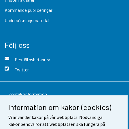
Kommande publiceringar
Undersökningsmaterial
Följ oss
Beställ nyhetsbrev
Twitter
Kontaktinformation
Information om kakor (cookies)
Respons
Vi använder kakor på vår webbplats. Nödvändiga
Användarvillkor
kakor behövs för att webbplatsen ska fungera på
Dataskydd