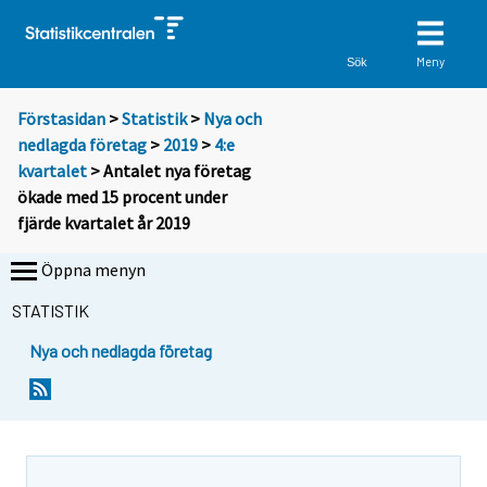
Meny
Sök
Förstasidan
>
Statistik
>
Nya och
nedlagda företag
>
2019
>
4:e
kvartalet
> Antalet nya företag
ökade med 15 procent under
fjärde kvartalet år 2019
Öppna menyn
STATISTIK
Nya och nedlagda företag
Y
Y
o
o
u
u
a
a
r
r