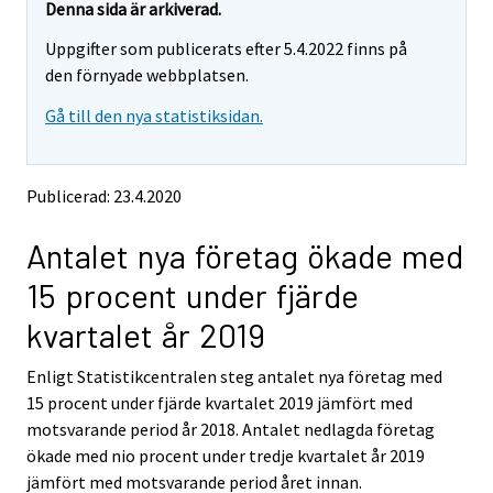
e
e
Denna sida är arkiverad.
m
m
Uppgifter som publicerats efter 5.4.2022 finns på
o
o
v
v
den förnyade webbplatsen.
i
i
Gå till den nya statistiksidan.
n
n
g
g
t
t
o
o
Publicerad: 23.4.2020
a
a
n
n
Antalet nya företag ökade med
o
o
t
t
15 procent under fjärde
h
h
e
e
kvartalet år 2019
r
r
s
s
Enligt Statistikcentralen steg antalet nya företag med
e
e
15 procent under fjärde kvartalet 2019 jämfört med
r
r
v
v
motsvarande period år 2018. Antalet nedlagda företag
i
i
ökade med nio procent under tredje kvartalet år 2019
c
c
jämfört med motsvarande period året innan.
e
e