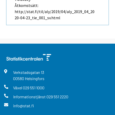
Åtkomstsätt:
http://stat.fi/til/aly/2019/04/aly_2019_04_20
20-04-23_tie_001_sv.html
Verkstadsgatan
13
00580
Helsingfors
Växel
029 551 1000
Informationstjänst
029 551 2220
info@stat.fi