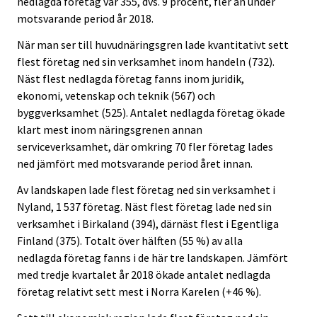
nedlagda företag var 355, dvs. 9 procent, fler än under
motsvarande period år 2018.
När man ser till huvudnäringsgren lade kvantitativt sett
flest företag ned sin verksamhet inom handeln (732).
Näst flest nedlagda företag fanns inom juridik,
ekonomi, vetenskap och teknik (567) och
byggverksamhet (525). Antalet nedlagda företag ökade
klart mest inom näringsgrenen annan
serviceverksamhet, där omkring 70 fler företag lades
ned jämfört med motsvarande period året innan.
Av landskapen lade flest företag ned sin verksamhet i
Nyland, 1 537 företag. Näst flest företag lade ned sin
verksamhet i Birkaland (394), därnäst flest i Egentliga
Finland (375). Totalt över hälften (55 %) av alla
nedlagda företag fanns i de här tre landskapen. Jämfört
med tredje kvartalet år 2018 ökade antalet nedlagda
företag relativt sett mest i Norra Karelen (+46 %).