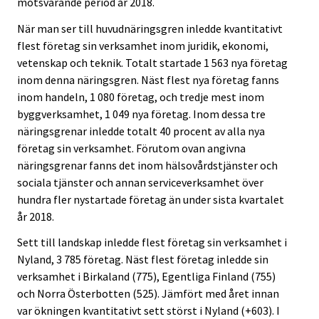
motsvarande period år 2018.
När man ser till huvudnäringsgren inledde kvantitativt
flest företag sin verksamhet inom juridik, ekonomi,
vetenskap och teknik. Totalt startade 1 563 nya företag
inom denna näringsgren. Näst flest nya företag fanns
inom handeln, 1 080 företag, och tredje mest inom
byggverksamhet, 1 049 nya företag. Inom dessa tre
näringsgrenar inledde totalt 40 procent av alla nya
företag sin verksamhet. Förutom ovan angivna
näringsgrenar fanns det inom hälsovårdstjänster och
sociala tjänster och annan serviceverksamhet över
hundra fler nystartade företag än under sista kvartalet
år 2018.
Sett till landskap inledde flest företag sin verksamhet i
Nyland, 3 785 företag. Näst flest företag inledde sin
verksamhet i Birkaland (775), Egentliga Finland (755)
och Norra Österbotten (525). Jämfört med året innan
var ökningen kvantitativt sett störst i Nyland (+603). I