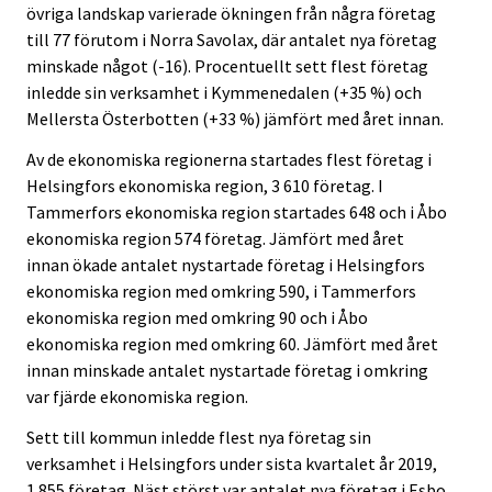
övriga landskap varierade ökningen från några företag
till 77 förutom i Norra Savolax, där antalet nya företag
minskade något (-16). Procentuellt sett flest företag
inledde sin verksamhet i Kymmenedalen (+35 %) och
Mellersta Österbotten (+33 %) jämfört med året innan.
Av de ekonomiska regionerna startades flest företag i
Helsingfors ekonomiska region, 3 610 företag. I
Tammerfors ekonomiska region startades 648 och i Åbo
ekonomiska region 574 företag. Jämfört med året
innan ökade antalet nystartade företag i Helsingfors
ekonomiska region med omkring 590, i Tammerfors
ekonomiska region med omkring 90 och i Åbo
ekonomiska region med omkring 60. Jämfört med året
innan minskade antalet nystartade företag i omkring
var fjärde ekonomiska region.
Sett till kommun inledde flest nya företag sin
verksamhet i Helsingfors under sista kvartalet år 2019,
1 855 företag. Näst störst var antalet nya företag i Esbo