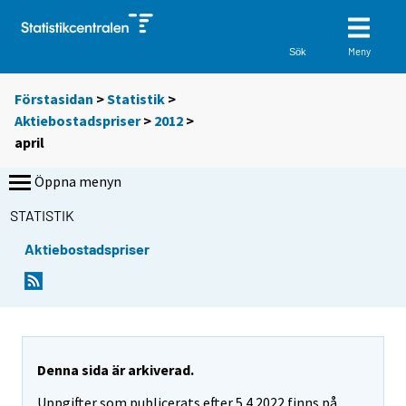
Meny
Sök
Förstasidan
>
Statistik
>
Aktiebostadspriser
>
2012
>
april
Öppna menyn
STATISTIK
Aktiebostadspriser
Denna sida är arkiverad.
Uppgifter som publicerats efter 5.4.2022 finns på