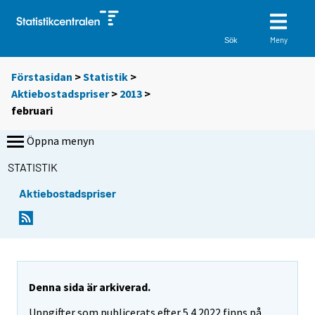
Meny
Sök
Förstasidan
>
Statistik
>
Aktiebostadspriser
>
2013
>
februari
Öppna menyn
STATISTIK
Aktiebostadspriser
Denna sida är arkiverad.
Uppgifter som publicerats efter 5.4.2022 finns på