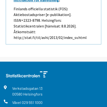
Finlands officiella statistik (FOS):
Aktiebostadspriser [e-publikation].
ISSN=2323-8798. Helsingfors:
Statistikcentralen [hänvisat: 8.8.2026].
Åtkomstsätt:
http://stat.fi/til/ashi/2013/02/index_sv.html
Verkstadsgatan
13
00580
Helsingfors
Växel
029 551 1000