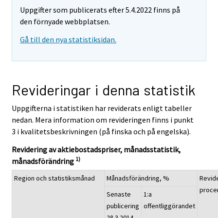
Uppgifter som publicerats efter 5.4.2022 finns på
den förnyade webbplatsen.
Gå till den nya statistiksidan.
Revideringar i denna statistik
Uppgifterna i statistiken har reviderats enligt tabeller
nedan. Mera information om revideringen finns i punkt
3 i kvalitetsbeskrivningen (på finska och på engelska).
Revidering av aktiebostadspriser, månadsstatistik,
1)
månadsförändring
Region och statistiksmånad
Månadsförändring, %
Revide
proce
Senaste
1:a
publicering
offentliggörandet
28.3.2014