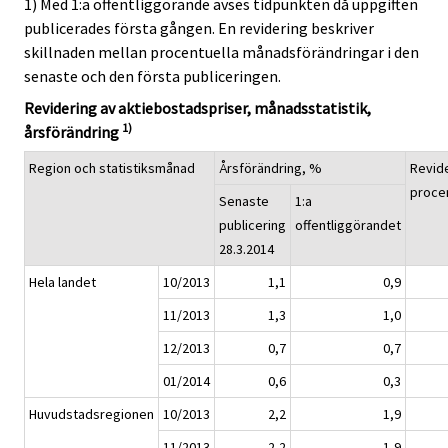
1) Med 1:a offentliggörande avses tidpunkten då uppgiften
publicerades första gången. En revidering beskriver
skillnaden mellan procentuella månadsförändringar i den
senaste och den första publiceringen.
Revidering av aktiebostadspriser, månadsstatistik,
1)
årsförändring
Region och statistiksmånad
Årsförändring, %
Revide
proce
Senaste
1:a
publicering
offentliggörandet
28.3.2014
Hela landet
10/2013
1,1
0,9
11/2013
1,3
1,0
12/2013
0,7
0,7
01/2014
0,6
0,3
Huvudstadsregionen
10/2013
2,2
1,9
11/2013
2,2
1,9