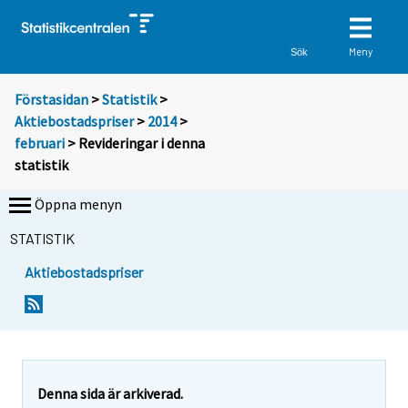
Meny
Sök
Förstasidan
>
Statistik
>
Aktiebostadspriser
>
2014
>
februari
> Revideringar i denna
statistik
Öppna menyn
STATISTIK
Aktiebostadspriser
Denna sida är arkiverad.