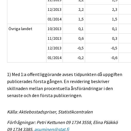
12/2013
2,2
2,3
01/2014
1,5
1,5
Övriga landet
10/2013
0,1
0,1
11/2013
0,6
0,3
12/2013
-0,5
-0,5
01/2014
-0,2
-0,6
1) Med 1:a offentliggörande avses tidpunkten då uppgiften
publicerades första gången. En revidering beskriver
skillnaden mellan procentuella årsförändringar i den
senaste och den första publiceringen.
Källa: Aktiebostadspriser, Statistikcentralen
Förfrågningar: Petri Kettunen 09 1734 3558, Elina Pääkkö
09 1734 3385,
asuminen@stat.fi