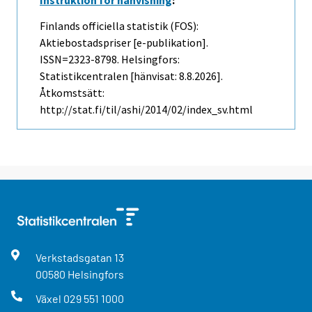
Finlands officiella statistik (FOS):
Aktiebostadspriser [e-publikation].
ISSN=2323-8798. Helsingfors:
Statistikcentralen [hänvisat: 8.8.2026].
Åtkomstsätt:
http://stat.fi/til/ashi/2014/02/index_sv.html
Verkstadsgatan
13
00580
Helsingfors
Växel
029 551 1000