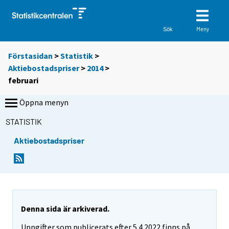
Meny
Sök
Förstasidan
>
Statistik
>
Aktiebostadspriser
>
2014
>
februari
Öppna menyn
STATISTIK
Aktiebostadspriser
Denna sida är arkiverad.
Uppgifter som publicerats efter 5.4.2022 finns på