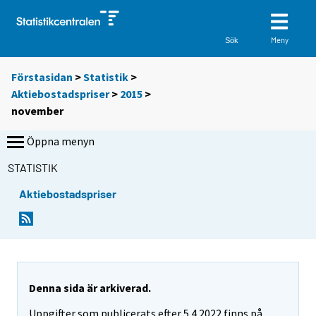
Meny
Sök
Förstasidan
>
Statistik
>
Aktiebostadspriser
>
2015
>
november
Öppna menyn
STATISTIK
Aktiebostadspriser
Denna sida är arkiverad.
Uppgifter som publicerats efter 5.4.2022 finns på