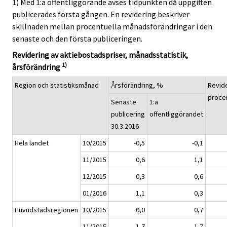
1) Med 1:a offentliggörande avses tidpunkten då uppgiften
publicerades första gången. En revidering beskriver
skillnaden mellan procentuella månadsförändringar i den
senaste och den första publiceringen.
Revidering av aktiebostadspriser, månadsstatistik,
1)
årsförändring
Region och statistiksmånad
Årsförändring, %
Revide
proce
Senaste
1:a
publicering
offentliggörandet
30.3.2016
Hela landet
10/2015
-0,5
-0,1
11/2015
0,6
1,1
12/2015
0,3
0,6
01/2016
1,1
0,3
Huvudstadsregionen
10/2015
0,0
0,7
11/2015
1,7
1,7