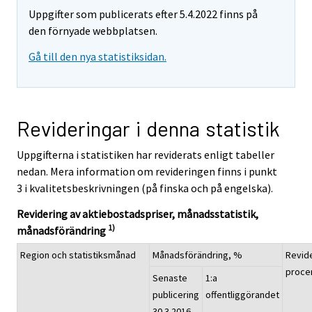
Uppgifter som publicerats efter 5.4.2022 finns på
den förnyade webbplatsen.
Gå till den nya statistiksidan.
Revideringar i denna statistik
Uppgifterna i statistiken har reviderats enligt tabeller
nedan. Mera information om revideringen finns i punkt
3 i kvalitetsbeskrivningen (på finska och på engelska).
Revidering av aktiebostadspriser, månadsstatistik,
1)
månadsförändring
Region och statistiksmånad
Månadsförändring, %
Revide
proce
Senaste
1:a
publicering
offentliggörandet
30.3.2016