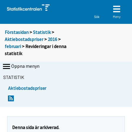
Meny
Sök
Förstasidan
>
Statistik
>
Aktiebostadspriser
>
2016
>
februari
> Revideringar i denna
statistik
Öppna menyn
STATISTIK
Aktiebostadspriser
Denna sida är arkiverad.