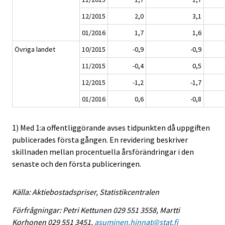
12/2015
2,0
3,1
01/2016
1,7
1,6
Övriga landet
10/2015
-0,9
-0,9
11/2015
-0,4
0,5
12/2015
-1,2
-1,7
01/2016
0,6
-0,8
1) Med 1:a offentliggörande avses tidpunkten då uppgiften
publicerades första gången. En revidering beskriver
skillnaden mellan procentuella årsförändringar i den
senaste och den första publiceringen.
Källa: Aktiebostadspriser, Statistikcentralen
Förfrågningar: Petri Kettunen 029 551 3558, Martti
Korhonen 029 551 3451,
asuminen.hinnat@stat.fi