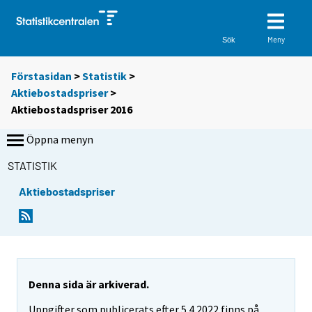
Meny
Sök
Förstasidan
>
Statistik
>
Aktiebostadspriser
>
Aktiebostadspriser 2016
Öppna menyn
STATISTIK
Aktiebostadspriser
Denna sida är arkiverad.
Uppgifter som publicerats efter 5.4.2022 finns på