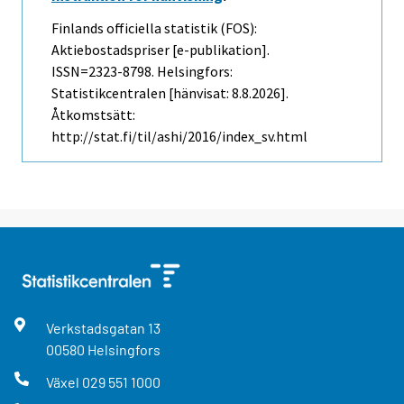
Finlands officiella statistik (FOS):
Aktiebostadspriser [e-publikation].
ISSN=2323-8798. Helsingfors:
Statistikcentralen [hänvisat: 8.8.2026].
Åtkomstsätt:
http://stat.fi/til/ashi/2016/index_sv.html
Verkstadsgatan
13
00580
Helsingfors
Växel
029 551 1000