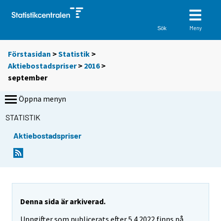
Meny
Sök
Förstasidan
>
Statistik
>
Aktiebostadspriser
>
2016
>
september
Öppna menyn
STATISTIK
Aktiebostadspriser
Denna sida är arkiverad.
Uppgifter som publicerats efter 5.4.2022 finns på