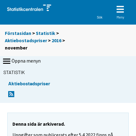
Meny
Sök
Förstasidan
>
Statistik
>
Aktiebostadspriser
>
2016
>
november
Öppna menyn
STATISTIK
Aktiebostadspriser
Denna sida är arkiverad.
Uppgifter som publicerats efter 5.4.2022 finns på