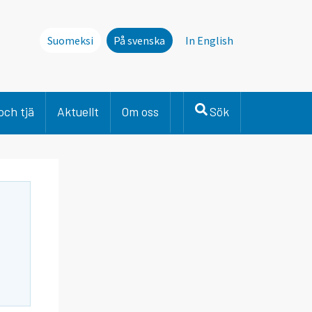
Suomeksi
På svenska
In English
och tjä
Aktuellt
Om oss
Sök