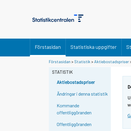
Förstasidan
Statistiska uppgifter
St
Förstasidan
>
Statistik
>
Aktiebostadspriser
STATISTIK
Aktiebostadspriser
D
Ändringar i denna statistik
U
w
Kommande
offentliggöranden
G
Offentliggöranden