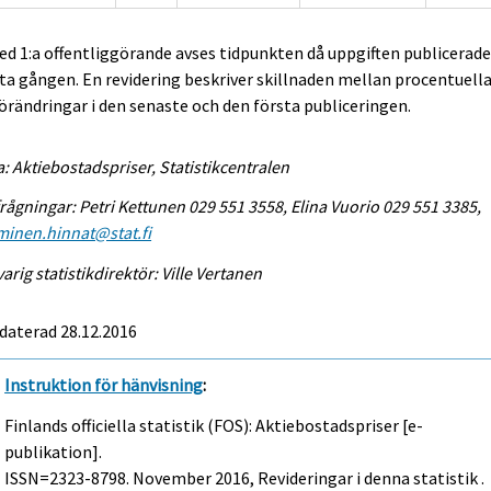
ed 1:a offentliggörande avses tidpunkten då uppgiften publicerad
ta gången. En revidering beskriver skillnaden mellan procentuell
örändringar i den senaste och den första publiceringen.
a: Aktiebostadspriser, Statistikcentralen
rågningar: Petri Kettunen 029 551 3558, Elina Vuorio 029 551 3385,
minen.hinnat@stat.fi
arig statistikdirektör: Ville Vertanen
daterad 28.12.2016
Instruktion för hänvisning
:
Finlands officiella statistik (FOS): Aktiebostadspriser [e-
publikation].
ISSN=2323-8798.
November
2016, Revideringar i denna statistik .