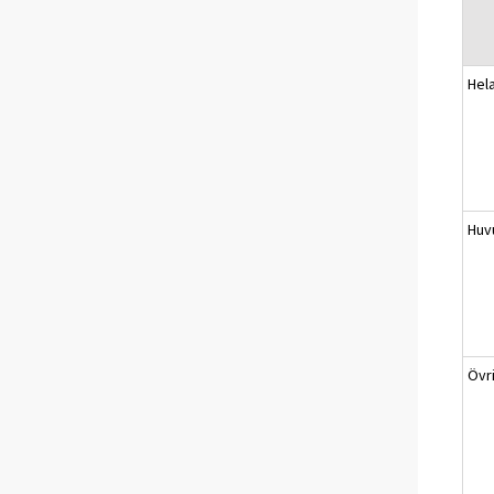
Hel
Huv
Övr