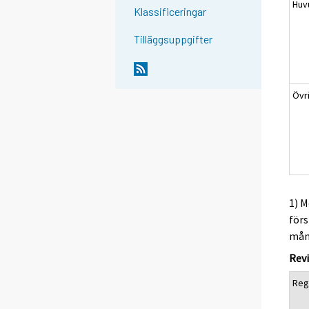
Huv
Klassificeringar
Tilläggsuppgifter
Övr
1) M
förs
måna
Revi
Reg