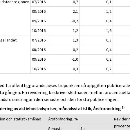
udstadsregionen
07/2016
-0,7
-0,1
08/2016
2,1
1,2
09/2016
-0,2
0,4
10/2016
1,2
1,6
iga landet
07/2016
1,3
0,3
08/2016
-0,2
0,4
09/2016
-1,0
0,2
10/2016
0,3
-0,2
ed 1:a offentliggörande avses tidpunkten då uppgiften publicerad
ta gången. En revidering beskriver skillnaden mellan procentuell
dsförändringar i den senaste och den första publiceringen.
1)
dering av aktiebostadspriser, månadsstatistik, årsförändring
ion och statistiksmånad
Årsförändring, %
Revideri
procent
Senaste
1:a