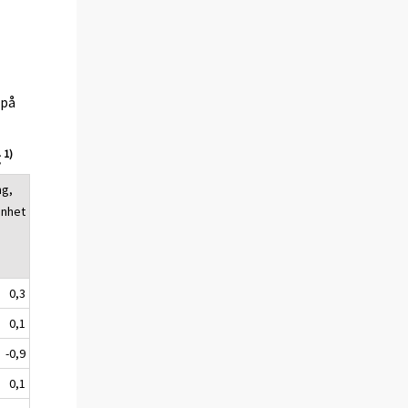
(på
1)
g
ng,
enhet
0,3
0,1
-0,9
0,1