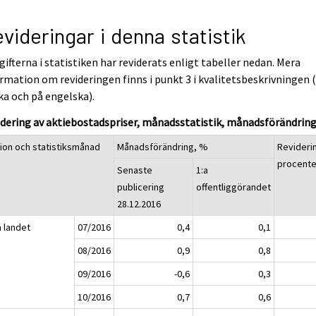
videringar i denna statistik
ifterna i statistiken har reviderats enligt tabeller nedan. Mera
rmation om revideringen finns i punkt 3 i kvalitetsbeskrivningen 
ka och på engelska).
dering av aktiebostadspriser, månadsstatistik, månadsförändrin
ion och statistiksmånad
Månadsförändring, %
Revideri
procent
Senaste
1:a
publicering
offentliggörandet
28.12.2016
a landet
07/2016
0,4
0,1
08/2016
0,9
0,8
09/2016
-0,6
0,3
10/2016
0,7
0,6