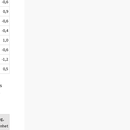
-0,6
0,9
-0,6
-0,4
1,0
-0,6
-1,2
0,5
es
a
ng,
enhet