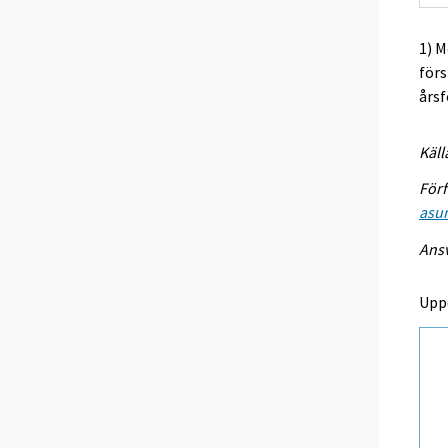
1) M
förs
årsf
Käll
Förf
asu
Ansv
Upp