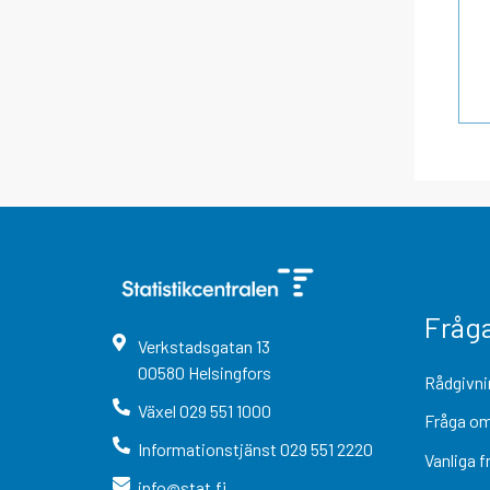
Fråg
Verkstadsgatan
13
00580
Helsingfors
Rådgivni
Växel
029 551 1000
Fråga om
Informationstjänst
029 551 2220
Vanliga f
info@stat.fi