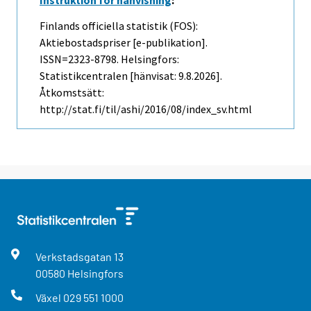
Finlands officiella statistik (FOS):
Aktiebostadspriser [e-publikation].
ISSN=2323-8798. Helsingfors:
Statistikcentralen [hänvisat: 9.8.2026].
Åtkomstsätt:
http://stat.fi/til/ashi/2016/08/index_sv.html
Verkstadsgatan
13
00580
Helsingfors
Växel
029 551 1000