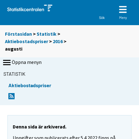
Meny
Sök
Förstasidan
>
Statistik
>
Aktiebostadspriser
>
2016
>
augusti
Öppna menyn
STATISTIK
Aktiebostadspriser
Denna sida är arkiverad.
Uppgifter som publicerats efter 5.4.2022 finns på