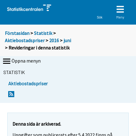
Meny
Sök
Förstasidan
>
Statistik
>
Aktiebostadspriser
>
2016
>
juni
> Revideringar i denna statistik
Öppna menyn
STATISTIK
Aktiebostadspriser
Denna sida är arkiverad.
Uppgifter som publicerats efter 5.4.2022 finns på