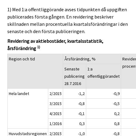
1) Med 1:a offentliggörande avses tidpunkten då uppgiften
publicerades första gången. En revidering beskriver
skillnaden mellan procentuella kvartalsförändringar i den
senaste och den första publiceringen.
Revidering av aktiebostäder, kvartalsstatistik,
1)
årsförändring
Region och tid
Årsförändring, %
Revider
procen
Senaste
1:a
publicering
offentliggörandet
28.7.2016
Hela landet
2/2015
-1,2
-0,9
3/2015
-0,8
-0,5
4/2015
-0,1
0,2
1/2016
0,3
0,8
Huvudstadsregionen
2/2015
-1,0
-0,8