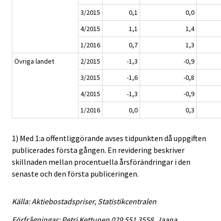
3/2015
0,1
0,0
4/2015
1,1
1,4
1/2016
0,7
1,3
Övriga landet
2/2015
-1,3
-0,9
3/2015
-1,6
-0,8
4/2015
-1,3
-0,9
1/2016
0,0
0,3
1) Med 1:a offentliggörande avses tidpunkten då uppgiften
publicerades första gången. En revidering beskriver
skillnaden mellan procentuella årsförändringar i den
senaste och den första publiceringen.
Källa: Aktiebostadspriser, Statistikcentralen
Förfrågningar: Petri Kettunen 029 551 3558, Jaana