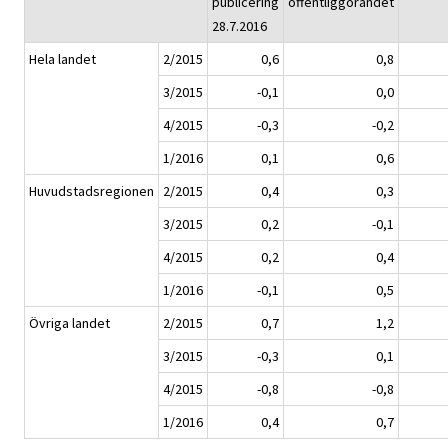
publicering
offentliggörandet
28.7.2016
Hela landet
2/2015
0,6
0,8
3/2015
-0,1
0,0
4/2015
-0,3
-0,2
1/2016
0,1
0,6
Huvudstadsregionen
2/2015
0,4
0,3
3/2015
0,2
-0,1
4/2015
0,2
0,4
1/2016
-0,1
0,5
Övriga landet
2/2015
0,7
1,2
3/2015
-0,3
0,1
4/2015
-0,8
-0,8
1/2016
0,4
0,7