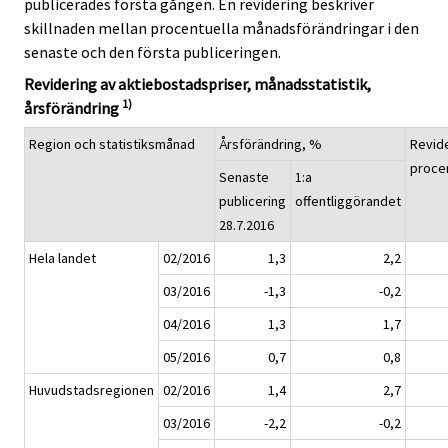
publicerades första gången. En revidering beskriver
skillnaden mellan procentuella månadsförändringar i den
senaste och den första publiceringen.
Revidering av aktiebostadspriser, månadsstatistik,
1)
årsförändring
Region och statistiksmånad
Årsförändring, %
Revide
proce
Senaste
1:a
publicering
offentliggörandet
28.7.2016
Hela landet
02/2016
1,3
2,2
03/2016
-1,3
-0,2
04/2016
1,3
1,7
05/2016
0,7
0,8
Huvudstadsregionen
02/2016
1,4
2,7
03/2016
-2,2
-0,2