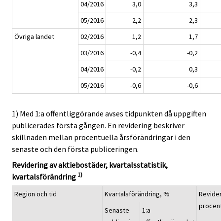
04/2016
3,0
3,3
05/2016
2,2
2,3
Övriga landet
02/2016
1,2
1,7
03/2016
-0,4
-0,2
04/2016
-0,2
0,3
05/2016
-0,6
-0,6
1) Med 1:a offentliggörande avses tidpunkten då uppgiften
publicerades första gången. En revidering beskriver
skillnaden mellan procentuella årsförändringar i den
senaste och den första publiceringen.
Revidering av aktiebostäder, kvartalsstatistik,
1)
kvartalsförändring
Region och tid
Kvartalsförändring, %
Revider
procen
Senaste
1:a