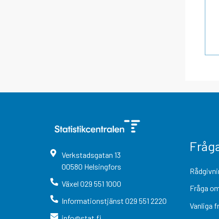
Fråg
Verkstadsgatan
13
00580
Helsingfors
Rådgivni
Växel
029 551 1000
Fråga om
Informationstjänst
029 551 2220
Vanliga f
info@stat.fi