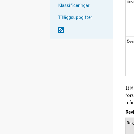
Huv
Klassificeringar
Tilläggsuppgifter
Övr
1) M
förs
måna
Revi
Reg