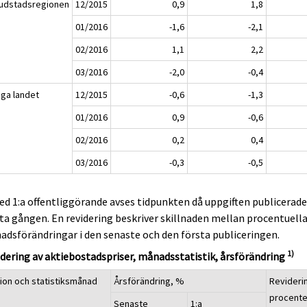
udstadsregionen
12/2015
0,9
1,8
01/2016
-1,6
-2,1
02/2016
1,1
2,2
03/2016
-2,0
-0,4
iga landet
12/2015
-0,6
-1,3
01/2016
0,9
-0,6
02/2016
0,2
0,4
03/2016
-0,3
-0,5
ed 1:a offentliggörande avses tidpunkten då uppgiften publicerad
ta gången. En revidering beskriver skillnaden mellan procentuell
dsförändringar i den senaste och den första publiceringen.
1)
dering av aktiebostadspriser, månadsstatistik, årsförändring
ion och statistiksmånad
Årsförändring, %
Revideri
procent
Senaste
1:a