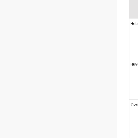
Hel
Huv
Övr