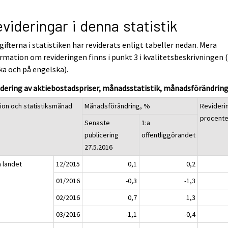
videringar i denna statistik
ifterna i statistiken har reviderats enligt tabeller nedan. Mera
rmation om revideringen finns i punkt 3 i kvalitetsbeskrivningen 
ka och på engelska).
dering av aktiebostadspriser, månadsstatistik, månadsförändrin
ion och statistiksmånad
Månadsförändring, %
Revideri
procent
Senaste
1:a
publicering
offentliggörandet
27.5.2016
a landet
12/2015
0,1
0,2
01/2016
-0,3
-1,3
02/2016
0,7
1,3
03/2016
-1,1
-0,4