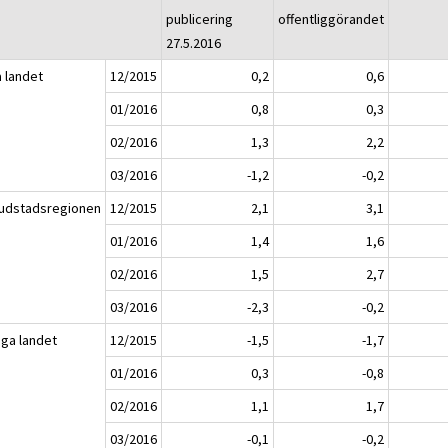
publicering
offentliggörandet
27.5.2016
a landet
12/2015
0,2
0,6
01/2016
0,8
0,3
02/2016
1,3
2,2
03/2016
-1,2
-0,2
udstadsregionen
12/2015
2,1
3,1
01/2016
1,4
1,6
02/2016
1,5
2,7
03/2016
-2,3
-0,2
iga landet
12/2015
-1,5
-1,7
01/2016
0,3
-0,8
02/2016
1,1
1,7
03/2016
-0,1
-0,2