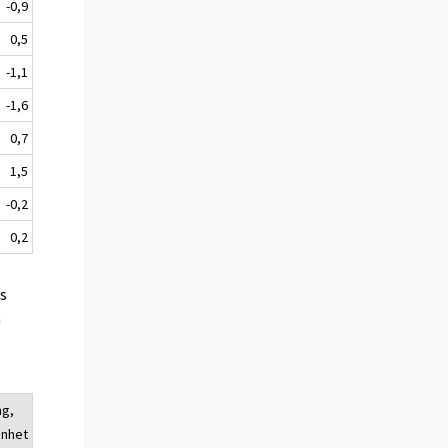
-0,9
0,5
-1,1
-1,6
0,7
1,5
-0,2
0,2
es
a
ng,
enhet