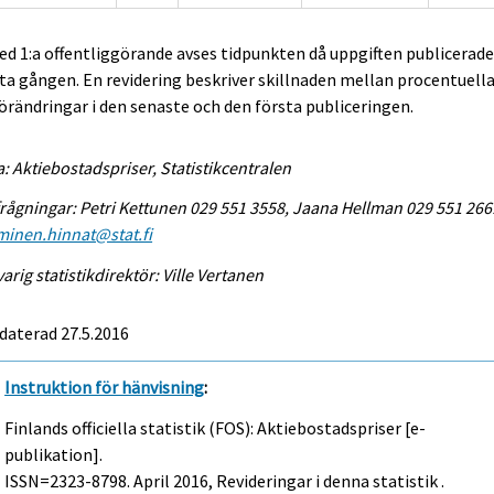
ed 1:a offentliggörande avses tidpunkten då uppgiften publicerad
ta gången. En revidering beskriver skillnaden mellan procentuell
örändringar i den senaste och den första publiceringen.
a: Aktiebostadspriser, Statistikcentralen
rågningar: Petri Kettunen 029 551 3558, Jaana Hellman 029 551 266
minen.hinnat@stat.fi
arig statistikdirektör: Ville Vertanen
daterad 27.5.2016
Instruktion för hänvisning
:
Finlands officiella statistik (FOS): Aktiebostadspriser [e-
publikation].
ISSN=2323-8798.
April
2016, Revideringar i denna statistik .