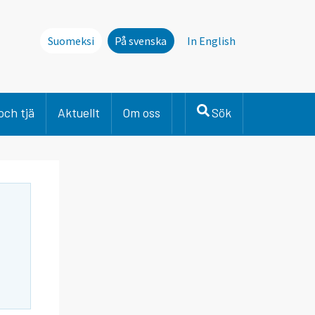
Suomeksi
På svenska
In English
och tjä
Aktuellt
Om oss
Sök