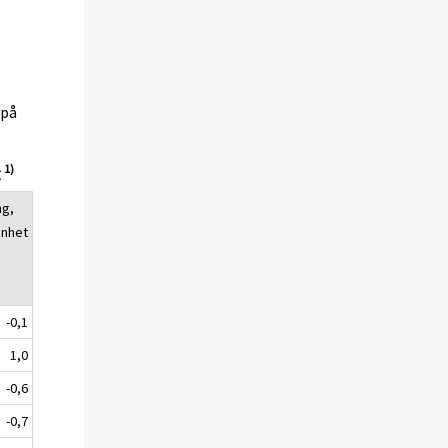
(på
1)
g
ng,
enhet
-0,1
1,0
-0,6
-0,7