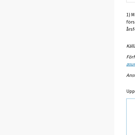
1) M
förs
årsf
Käll
Förf
asu
Ansv
Upp