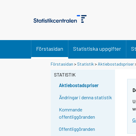
Förstasidan
Statistiska uppgifter
St
Förstasidan
>
Statistik
>
Aktiebostadspriser
STATISTIK
Aktiebostadspriser
D
Ändringar i denna statistik
U
w
Kommande
offentliggöranden
G
Offentliggöranden