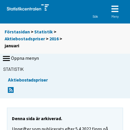
Meny
Sök
Förstasidan
>
Statistik
>
Aktiebostadspriser
>
2016
>
januari
Öppna menyn
STATISTIK
Aktiebostadspriser
Denna sida är arkiverad.
Uppgifter som publicerats efter 5.4.2022 finns på