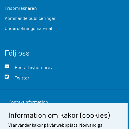
Prisomräknaren
Kommande publiceringar
Undersökningsmaterial
Följ oss
Beställ nyhetsbrev
Twitter
Kontaktinformation
Information om kakor (cookies)
Respons
Vi använder kakor på vår webbplats. Nödvändiga
Användarvillkor