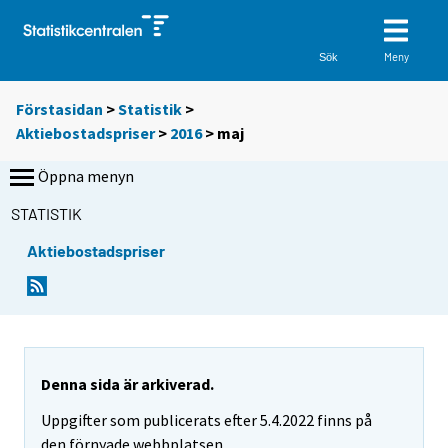
Meny
Sök
Förstasidan
>
Statistik
>
Aktiebostadspriser
>
2016
>
maj
Öppna menyn
STATISTIK
Aktiebostadspriser
Denna sida är arkiverad.
Uppgifter som publicerats efter 5.4.2022 finns på
den förnyade webbplatsen.