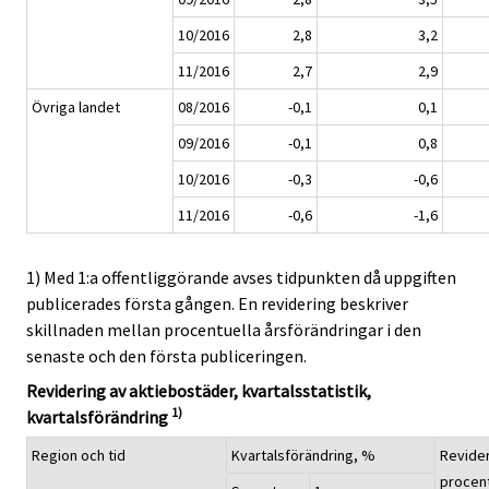
10/2016
2,8
3,2
11/2016
2,7
2,9
Övriga landet
08/2016
-0,1
0,1
09/2016
-0,1
0,8
10/2016
-0,3
-0,6
11/2016
-0,6
-1,6
1) Med 1:a offentliggörande avses tidpunkten då uppgiften
publicerades första gången. En revidering beskriver
skillnaden mellan procentuella årsförändringar i den
senaste och den första publiceringen.
Revidering av aktiebostäder, kvartalsstatistik,
1)
kvartalsförändring
Region och tid
Kvartalsförändring, %
Revider
procen