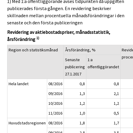
1) Med 1:a offentliggörande avses tidpunkten då uppgiften
publicerades första gången. En revidering beskriver
skillnaden mellan procentuella månadsförändringar i den
senaste och den första publiceringen
Revidering av aktiebostadspriser, månadsstatistik,
1)
årsförändring
Region och statistiksmånad
Årsförändring, %
Revide
proce
Senaste
1:a
publicering
offentliggörandet
27.1.2017
Hela landet
08/2016
0,8
0,8
09/2016
1,3
2,1
10/2016
1,2
1,2
11/2016
1,0
0,5
Huvudstadsregionen
08/2016
1,8
1,7
09/2016
2,8
3,5