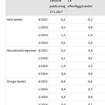
Senaste
1:a
publicering
offentliggörandet
27.1.2017
Hela landet
4/2015
-0,3
-0,2
1/2016
0,2
0,6
2/2016
1,1
1,4
3/2016
0,2
0,4
Huvudstadsregionen
4/2015
0,2
0,4
1/2016
0,1
0,5
2/2016
1,9
2,3
3/2016
0,4
0,6
Övriga landet
4/2015
-0,8
-0,8
1/2016
0,4
0,7
2/2016
0,4
0,6
3/2016
0,0
0,1