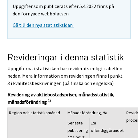
Uppgifter som publicerats efter 5.4.2022 finns på
den förnyade webbplatsen.
Gå till den nya statistiksidan.
Revideringar i denna statistik
Uppgifterna i statistiken har reviderats enligt tabellen
nedan. Mera information om revideringen finns i punkt
3 i kvalitetsbeskrivningen (på finska och engelska).
Revidering av aktiebostadspriser, månadsstatistik,
1)
månadsförändring
Region och statistiksmånad
Månadsförändring, %
Revide
proce
Senaste
1:a
publicering
offentliggörandet
27.1.2017