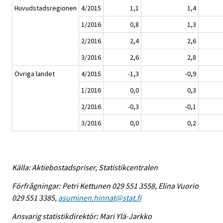
Huvudstadsregionen
4/2015
1,1
1,4
1/2016
0,8
1,3
2/2016
2,4
2,6
3/2016
2,6
2,8
Övriga landet
4/2015
-1,3
-0,9
1/2016
0,0
0,3
2/2016
-0,3
-0,1
3/2016
0,0
0,2
Källa: Aktiebostadspriser, Statistikcentralen
Förfrågningar: Petri Kettunen 029 551 3558, Elina Vuorio
029 551 3385,
asuminen.hinnat@stat.fi
Ansvarig statistikdirektör: Mari Ylä-Jarkko