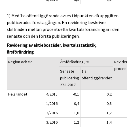
1) Med 1:a offentliggörande avses tidpunkten då uppgiften
publicerades första gången. En revidering beskriver
skillnaden mellan procentuella kvartalsförändringar i den
senaste och den första publiceringen.
Revidering av aktiebostäder, kvartalsstatistik,
årsförändring
Region och tid
Årsförändring, %
Revider
procen
Senaste
1:a
publicering
offentliggörandet
27.1.2017
Hela landet
4/2015
-0,1
0,2
1/2016
0,4
0,8
2/2016
1,0
1,2
3/2016
1,2
1,4