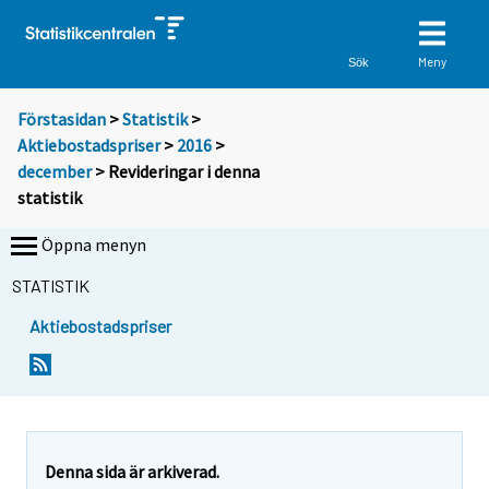
Meny
Sök
Förstasidan
>
Statistik
>
Aktiebostadspriser
>
2016
>
december
> Revideringar i denna
statistik
Öppna menyn
STATISTIK
Aktiebostadspriser
Denna sida är arkiverad.