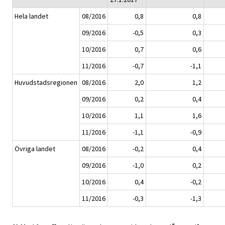
Hela landet
08/2016
0,8
0,8
09/2016
-0,5
0,3
10/2016
0,7
0,6
11/2016
-0,7
-1,1
Huvudstadsregionen
08/2016
2,0
1,2
09/2016
0,2
0,4
10/2016
1,1
1,6
11/2016
-1,1
-0,9
Övriga landet
08/2016
-0,2
0,4
09/2016
-1,0
0,2
10/2016
0,4
-0,2
11/2016
-0,3
-1,3