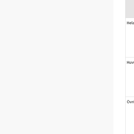
Hel
Huv
Övr