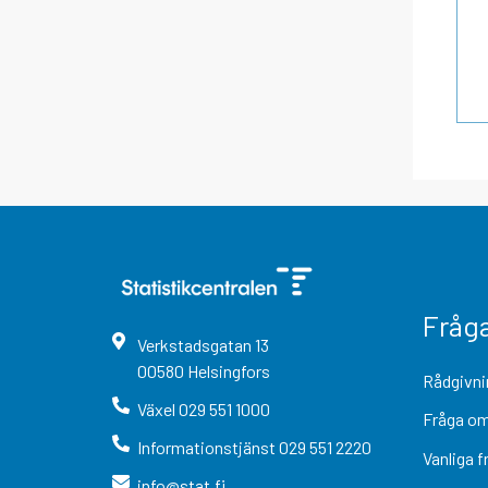
Fråg
Verkstadsgatan
13
00580
Helsingfors
Rådgivni
Växel
029 551 1000
Fråga om
Informationstjänst
029 551 2220
Vanliga f
info@stat.fi