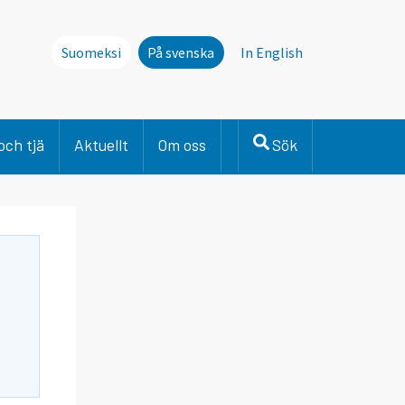
Suomeksi
På svenska
In English
och tjä
Aktuellt
Om oss
Sök