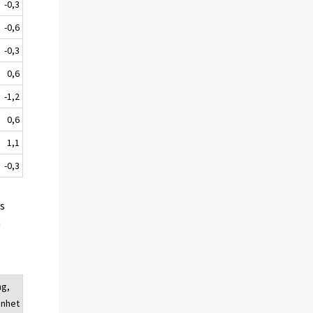
-0,3
-0,6
-0,3
0,6
-1,2
0,6
1,1
-0,3
es
a
ng,
enhet