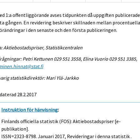
ed 1:a offentliggörande avses tidpunkten då uppgiften publicerad
ta gången. En revidering beskriver skillnaden mellan procentuell
örändringar i den senaste och den första publiceringen.
a: Aktiebostadspriser, Statistikcentralen
rågningar: Petri Kettunen 029 551 3558, Elina Vuorio 029 551 3385,
minen.hinnat@stat.fi
arig statistikdirektör: Mari Ylä-Jarkko
daterad 28.2.2017
Instruktion för hänvisning
:
Finlands officiella statistik (FOS): Aktiebostadspriser [e-
publikation].
ISSN=2323-8798.
Januari
2017, Revideringar i denna statistik .