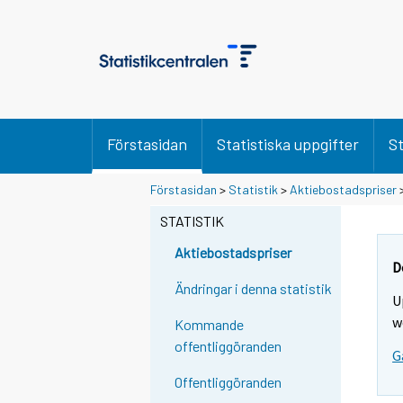
Förstasidan
Statistiska uppgifter
St
Förstasidan
>
Statistik
>
Aktiebostadspriser
STATISTIK
Aktiebostadspriser
D
Ändringar i denna statistik
U
w
Kommande
offentliggöranden
G
Offentliggöranden