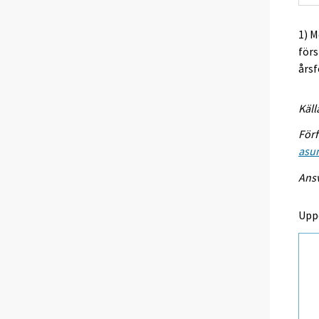
1) M
förs
årsf
Käll
Förf
asu
Ansv
Upp