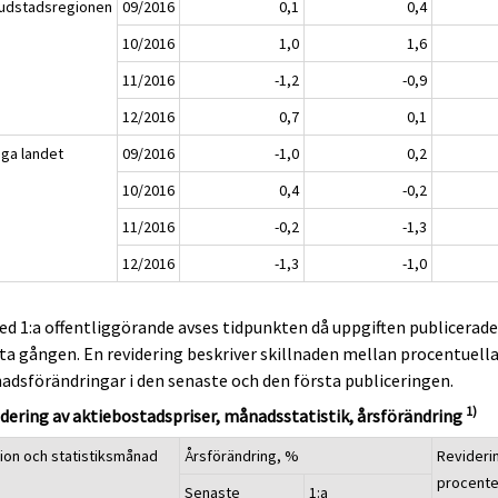
udstadsregionen
09/2016
0,1
0,4
10/2016
1,0
1,6
11/2016
-1,2
-0,9
12/2016
0,7
0,1
iga landet
09/2016
-1,0
0,2
10/2016
0,4
-0,2
11/2016
-0,2
-1,3
12/2016
-1,3
-1,0
ed 1:a offentliggörande avses tidpunkten då uppgiften publicerad
ta gången. En revidering beskriver skillnaden mellan procentuell
dsförändringar i den senaste och den första publiceringen.
1)
dering av aktiebostadspriser, månadsstatistik, årsförändring
ion och statistiksmånad
Årsförändring, %
Revideri
procent
Senaste
1:a