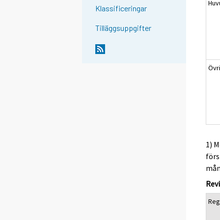
Huv
Klassificeringar
Tilläggsuppgifter
Övr
1) M
förs
måna
Revi
Reg