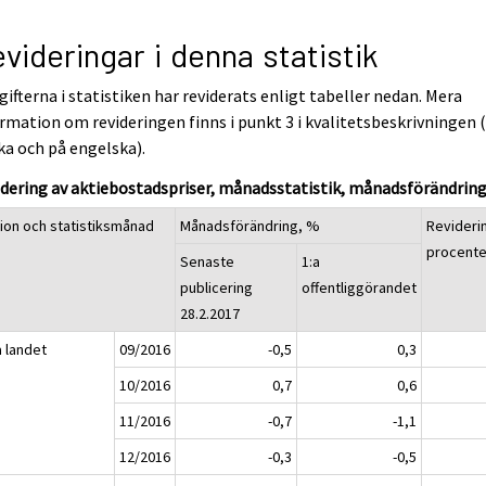
videringar i denna statistik
ifterna i statistiken har reviderats enligt tabeller nedan. Mera
rmation om revideringen finns i punkt 3 i kvalitetsbeskrivningen 
ka och på engelska).
dering av aktiebostadspriser, månadsstatistik, månadsförändrin
ion och statistiksmånad
Månadsförändring, %
Revideri
procent
Senaste
1:a
publicering
offentliggörandet
28.2.2017
a landet
09/2016
-0,5
0,3
10/2016
0,7
0,6
11/2016
-0,7
-1,1
12/2016
-0,3
-0,5