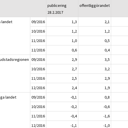
publicering
offentliggörandet
28.2.2017
a landet
09/2016
1,3
2,1
10/2016
1,2
1,2
11/2016
1,0
0,5
12/2016
0,6
0,4
udstadsregionen
09/2016
2,9
3,5
10/2016
2,7
3,2
11/2016
2,5
2,9
12/2016
2,4
1,9
iga landet
09/2016
-0,1
0,8
10/2016
-0,2
-0,6
11/2016
-0,4
-1,6
12/2016
-1,1
-1,0