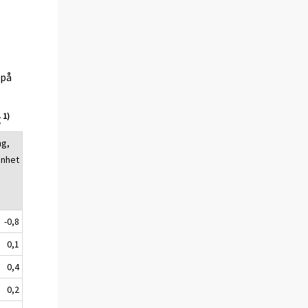
(på
1)
g
ng,
enhet
-0,8
0,1
0,4
0,2