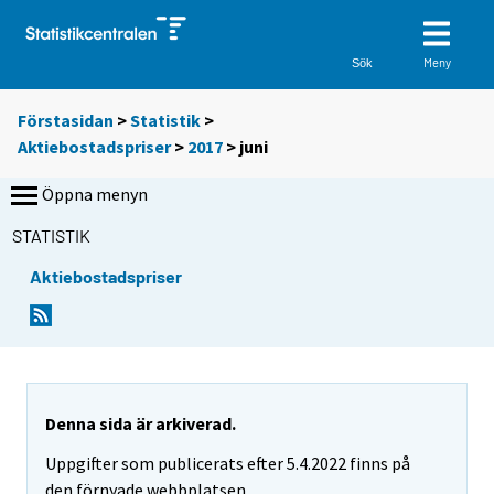
Meny
Sök
Förstasidan
>
Statistik
>
Aktiebostadspriser
>
2017
>
juni
Öppna menyn
STATISTIK
Aktiebostadspriser
Denna sida är arkiverad.
Uppgifter som publicerats efter 5.4.2022 finns på
den förnyade webbplatsen.