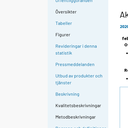
Offentliggöranden
Översikter
Ak
Tabeller
202
Figurer
fe
O
Revideringar i denna
statistik
Pressmeddelanden
R
Utbud av produkter och
tjänster
Beskrivning
Kvalitetsbeskrivningar
Metodbeskrivningar