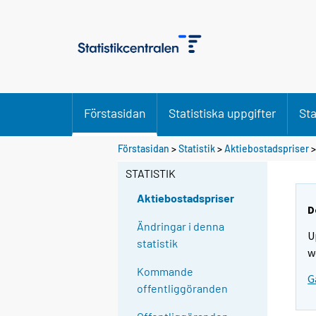
Förstasidan
Statistiska uppgifter
Sta
Förstasidan
>
Statistik
>
Aktiebostadspriser
STATISTIK
Aktiebostadspriser
D
Ändringar i denna
U
statistik
w
Kommande
G
offentliggöranden