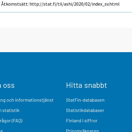
Åtkomstsätt: http://stat.fi/til/ashi/2020/02/index_sv.html
a oss
Hitta snabbt
ng och informationstjänst
StatFin-databasen
 statistik
Statistikdatabaser
frågor (FAQ)
Finland i siffror
ia
Prisomräknaren