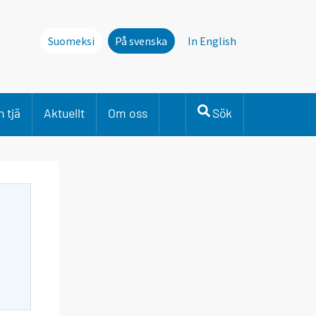
Suomeksi
På svenska
In English
 tjä
Aktuellt
Om oss
Sök