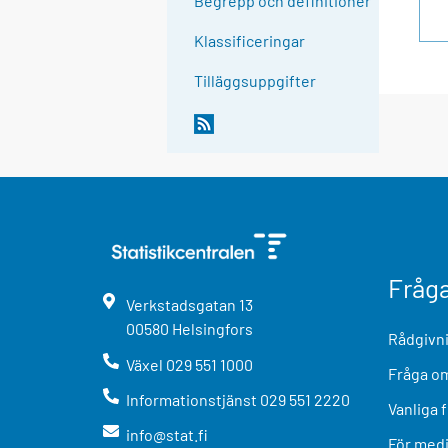
Begrepp och definitioner
Klassificeringar
Tilläggsuppgifter
Fråg
Verkstadsgatan
13
00580
Helsingfors
Rådgivni
Växel
029 551 1000
Fråga om
Informationstjänst
029 551 2220
Vanliga 
info@stat.fi
För med