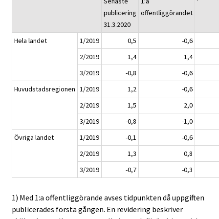
Senaste
1:a
publicering
offentliggörandet
31.3.2020
Hela landet
1/2019
0,5
-0,6
2/2019
1,4
1,4
3/2019
-0,8
-0,6
Huvudstadsregionen
1/2019
1,2
-0,6
2/2019
1,5
2,0
3/2019
-0,8
-1,0
Övriga landet
1/2019
-0,1
-0,6
2/2019
1,3
0,8
3/2019
-0,7
-0,3
1) Med 1:a offentliggörande avses tidpunkten då uppgiften
publicerades första gången. En revidering beskriver