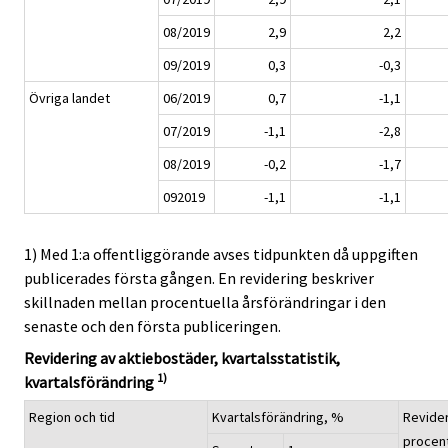
08/2019
2,9
2,2
09/2019
0,3
-0,3
Övriga landet
06/2019
0,7
-1,1
07/2019
-1,1
-2,8
08/2019
-0,2
-1,7
092019
-1,1
-1,1
1) Med 1:a offentliggörande avses tidpunkten då uppgiften
publicerades första gången. En revidering beskriver
skillnaden mellan procentuella årsförändringar i den
senaste och den första publiceringen.
Revidering av aktiebostäder, kvartalsstatistik,
1)
kvartalsförändring
Region och tid
Kvartalsförändring, %
Revider
procen