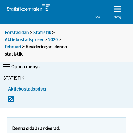
Meny
Sök
Förstasidan
>
Statistik
>
Aktiebostadspriser
>
2020
>
februari
> Revideringar i denna
statistik
Öppna menyn
STATISTIK
Aktiebostadspriser
Denna sida är arkiverad.