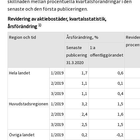
skillnaden mellan procentuella kvartalsförändringar i den
senaste och den första publiceringen.
Revidering av aktiebostäder, kvartalsstatistik,
1)
årsförändring
Region och tid
Årsförändring, %
Revider
procen
Senaste
1:a
publicering
offentliggörandet
31.3.2020
Hela landet
1/2019
1,7
0,6
2/2019
1,1
0,1
3/2019
1,1
0,4
Huvudstadsregionen
1/2019
3,2
1,5
2/2019
2,4
1,6
3/2019
2,5
1,5
Övriga landet
1/2019
0,2
-0,2