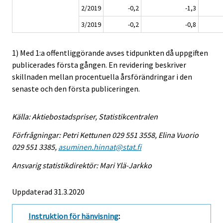
2/2019
-0,2
-1,3
3/2019
-0,2
-0,8
1) Med 1:a offentliggörande avses tidpunkten då uppgiften
publicerades första gången. En revidering beskriver
skillnaden mellan procentuella årsförändringar i den
senaste och den första publiceringen.
Källa: Aktiebostadspriser, Statistikcentralen
Förfrågningar: Petri Kettunen 029 551 3558, Elina Vuorio
029 551 3385,
asuminen.hinnat@stat.fi
Ansvarig statistikdirektör: Mari Ylä-Jarkko
Uppdaterad 31.3.2020
Instruktion för hänvisning
: