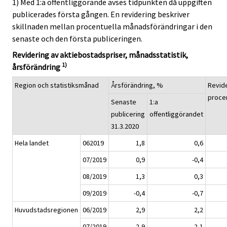
1) Med 1:a offentliggörande avses tidpunkten då uppgiften
publicerades första gången. En revidering beskriver
skillnaden mellan procentuella månadsförändringar i den
senaste och den första publiceringen.
Revidering av aktiebostadspriser, månadsstatistik,
1)
årsförändring
Region och statistiksmånad
Årsförändring, %
Revide
proce
Senaste
1:a
publicering
offentliggörandet
31.3.2020
Hela landet
062019
1,8
0,6
07/2019
0,9
-0,4
08/2019
1,3
0,3
09/2019
-0,4
-0,7
Huvudstadsregionen
06/2019
2,9
2,2
07/2019
2,9
2,1