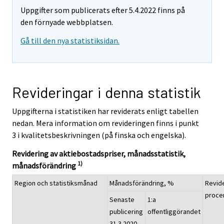
Uppgifter som publicerats efter 5.4.2022 finns på
den förnyade webbplatsen.
Gå till den nya statistiksidan.
Revideringar i denna statistik
Uppgifterna i statistiken har reviderats enligt tabellen
nedan. Mera information om revideringen finns i punkt
3 i kvalitetsbeskrivningen (på finska och engelska).
Revidering av aktiebostadspriser, månadsstatistik,
1)
månadsförändring
Region och statistiksmånad
Månadsförändring, %
Revide
proce
Senaste
1:a
publicering
offentliggörandet
31.3.2020