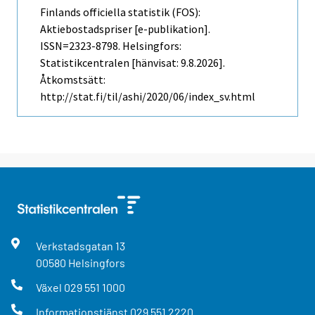
Finlands officiella statistik (FOS):
Aktiebostadspriser [e-publikation].
ISSN=2323-8798. Helsingfors:
Statistikcentralen [hänvisat: 9.8.2026].
Åtkomstsätt:
http://stat.fi/til/ashi/2020/06/index_sv.html
Verkstadsgatan
13
00580
Helsingfors
Växel
029 551 1000
Informationstjänst
029 551 2220