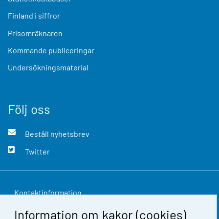
Finland i siffror
Prisomräknaren
Kommande publiceringar
Undersökningsmaterial
Följ oss
Beställ nyhetsbrev
Twitter
Kontaktinformation
Information om kakor (cookies)
Respons