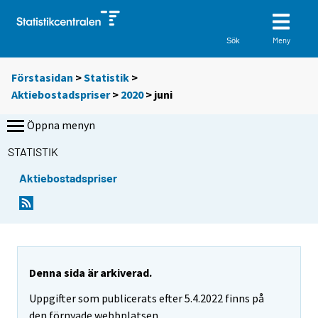
Meny
Sök
Förstasidan
>
Statistik
>
Aktiebostadspriser
>
2020
>
juni
Öppna menyn
STATISTIK
Aktiebostadspriser
Denna sida är arkiverad.
Uppgifter som publicerats efter 5.4.2022 finns på
den förnyade webbplatsen.