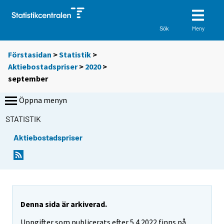
Meny
Sök
Förstasidan
>
Statistik
>
Aktiebostadspriser
>
2020
>
september
Öppna menyn
STATISTIK
Aktiebostadspriser
Denna sida är arkiverad.
Uppgifter som publicerats efter 5.4.2022 finns på