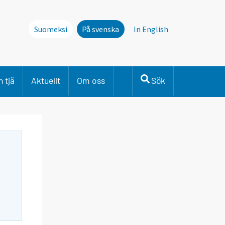
Suomeksi
På svenska
In English
 tjä
Aktuellt
Om oss
Sök