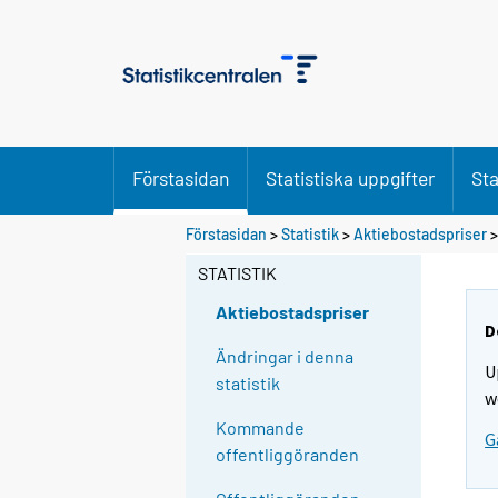
Förstasidan
Statistiska uppgifter
Sta
Förstasidan
>
Statistik
>
Aktiebostadspriser
STATISTIK
Aktiebostadspriser
D
Ändringar i denna
U
statistik
w
Kommande
G
offentliggöranden