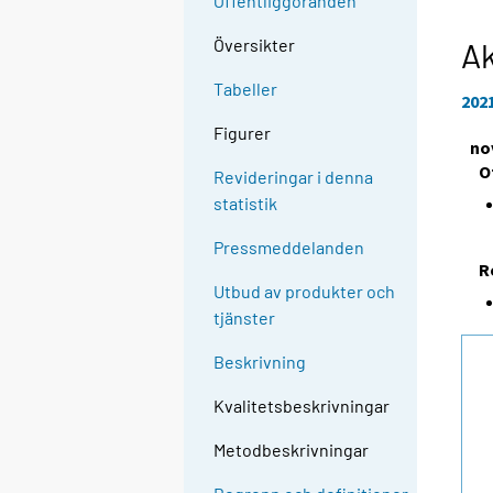
Offentliggöranden
Översikter
Ak
Tabeller
202
Figurer
no
O
Revideringar i denna
statistik
Pressmeddelanden
R
Utbud av produkter och
tjänster
Beskrivning
Kvalitetsbeskrivningar
Metodbeskrivningar