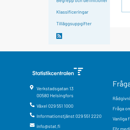
Begrepp och definitioner
Klassificeringar
Tilläggsuppgifter
Fråg
Verkstadsgatan
13
00580
Helsingfors
Rådgivni
Växel
029 551 1000
Fråga om
Informationstjänst
029 551 2220
Vanliga 
info@stat.fi
För med