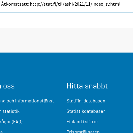
Åtkomstsätt: http://stat.fi/til/ashi/2021/11/index_sv.html
a oss
Hitta snabbt
ng och informationstjänst
StatFin-databasen
 statistik
Statistikdatabaser
frågor (FAQ)
Finland i siffror
ia
Prisomräknaren