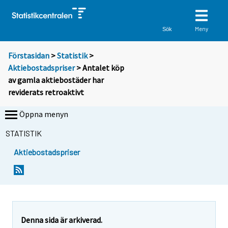
Meny
Sök
Förstasidan
>
Statistik
>
Aktiebostadspriser
> Antalet köp
av gamla aktiebostäder har
reviderats retroaktivt
Öppna menyn
STATISTIK
Aktiebostadspriser
Denna sida är arkiverad.