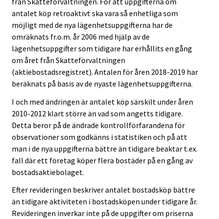
från Skatteförvaltningen. För att uppgifterna om
antalet köp retroaktivt ska vara så enhetliga som
möjligt med de nya lägenhetsuppgifterna har de
omräknats fr.o.m. år 2006 med hjälp av de
lägenhetsuppgifter som tidigare har erhållits en gång
om året från Skatteförvaltningen
(aktiebostadsregistret). Antalen för åren 2018-2019 har
beräknats på basis av de nyaste lägenhetsuppgifterna.
I och med ändringen är antalet köp särskilt under åren
2010-2012 klart större än vad som angetts tidigare.
Detta beror på de ändrade kontrollförfarandena för
observationer som godkänns i statistiken och på att
man i de nya uppgifterna bättre än tidigare beaktar t.ex.
fall där ett företag köper flera bostäder på en gång av
bostadsaktiebolaget.
Efter revideringen beskriver antalet bostadsköp bättre
än tidigare aktiviteten i bostadsköpen under tidigare år.
Revideringen inverkar inte på de uppgifter om priserna