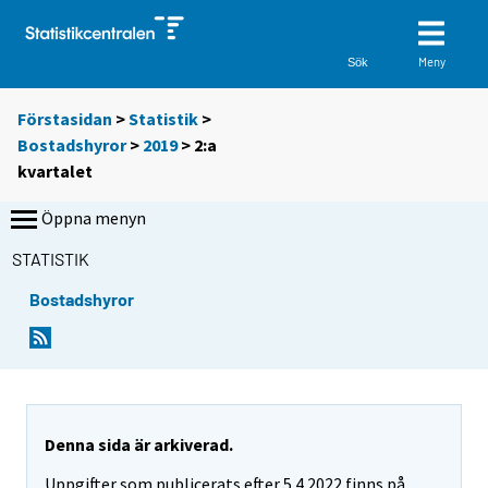
Meny
Sök
Förstasidan
>
Statistik
>
Bostadshyror
>
2019
>
2:a
kvartalet
Öppna menyn
STATISTIK
Bostadshyror
Denna sida är arkiverad.
Uppgifter som publicerats efter 5.4.2022 finns på