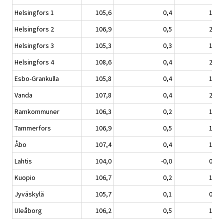
Helsingfors 1
105,6
0,4
1,5
Helsingfors 2
106,9
0,5
2,0
Helsingfors 3
105,3
0,3
1,9
Helsingfors 4
108,6
0,4
2,2
Esbo-Grankulla
105,8
0,4
1,8
Vanda
107,8
0,4
2,0
Ramkommuner
106,3
0,2
1,4
Tammerfors
106,9
0,5
1,8
Åbo
107,4
0,4
1,6
Lahtis
104,0
-0,0
0,8
Kuopio
106,7
0,2
1,0
Jyväskylä
105,7
0,1
0,6
Uleåborg
106,2
0,5
1,7