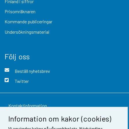
Finland i siffror
Prisomräknaren
Kommande publiceringar
Undersökningsmaterial
Följ oss
Beställ nyhetsbrev
Twitter
Kontaktinformation
Information om kakor (cookies)
Respons
Vi använder kakor på vår webbplats. Nödvändiga
Användarvillkor