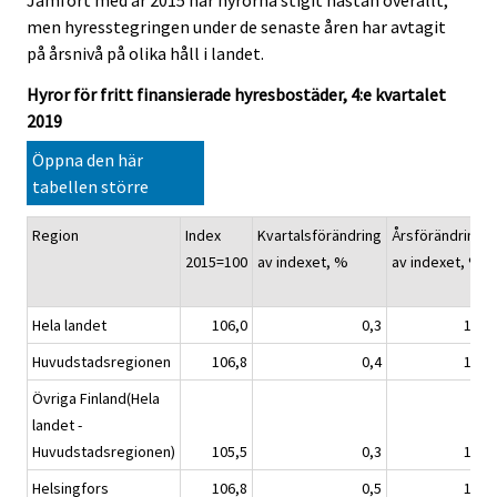
Jämfört med år 2015 har hyrorna stigit nästan överallt,
men hyresstegringen under de senaste åren har avtagit
på årsnivå på olika håll i landet.
Hyror för fritt finansierade hyresbostäder, 4:e kvartalet
2019
Öppna den här
tabellen större
Region
Index
Kvartalsförändring
Årsförändring
2015=100
av indexet, %
av indexet, %
Hela landet
106,0
0,3
1,4
Huvudstadsregionen
106,8
0,4
1,9
Övriga Finland(Hela
landet -
Huvudstadsregionen)
105,5
0,3
1,1
Helsingfors
106,8
0,5
1,9