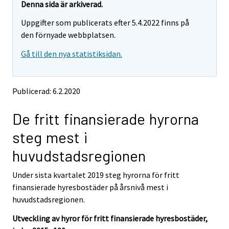
e
e
Denna sida är arkiverad.
m
m
Uppgifter som publicerats efter 5.4.2022 finns på
o
o
v
v
den förnyade webbplatsen.
i
i
Gå till den nya statistiksidan.
n
n
g
g
t
t
o
o
Publicerad: 6.2.2020
a
a
n
n
De fritt finansierade hyrorna
o
o
t
t
steg mest i
h
h
e
e
huvudstadsregionen
r
r
s
s
Under sista kvartalet 2019 steg hyrorna för fritt
e
e
finansierade hyresbostäder på årsnivå mest i
r
r
v
v
huvudstadsregionen.
i
i
Utveckling av hyror för fritt finansierade hyresbostäder,
c
c
e
e