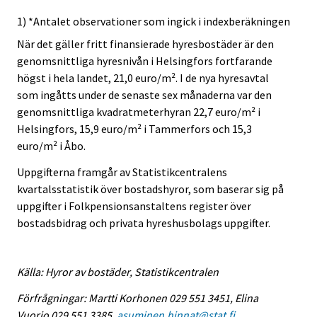
1) *Antalet observationer som ingick i indexberäkningen
När det gäller fritt finansierade hyresbostäder är den
genomsnittliga hyresnivån i Helsingfors fortfarande
högst i hela landet, 21,0 euro/m². I de nya hyresavtal
som ingåtts under de senaste sex månaderna var den
genomsnittliga kvadratmeterhyran 22,7 euro/m² i
Helsingfors, 15,9 euro/m² i Tammerfors och 15,3
euro/m² i Åbo.
Uppgifterna framgår av Statistikcentralens
kvartalsstatistik över bostadshyror, som baserar sig på
uppgifter i Folkpensionsanstaltens register över
bostadsbidrag och privata hyreshusbolags uppgifter.
Källa: Hyror av bostäder, Statistikcentralen
Förfrågningar: Martti Korhonen 029 551 3451, Elina
Vuorio 029 551 3385,
asuminen.hinnat@stat.fi