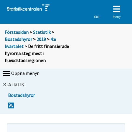
Meny
Sök
Förstasidan
>
Statistik
>
Bostadshyror
>
2019
>
4:e
kvartalet
> De fritt finansierade
hyrorna steg mest i
huvudstadsregionen
Öppna menyn
STATISTIK
Bostadshyror
Y
Y
o
o
u
u
a
a
r
r