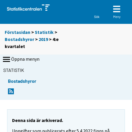
Meny
Sök
Förstasidan
>
Statistik
>
Bostadshyror
>
2019
>
4:e
kvartalet
Öppna menyn
STATISTIK
Bostadshyror
Denna sida är arkiverad.
Uppgifter som publicerats efter 5.4.2022 finns på