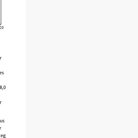
r
es
8,0
r
hus
r
teg