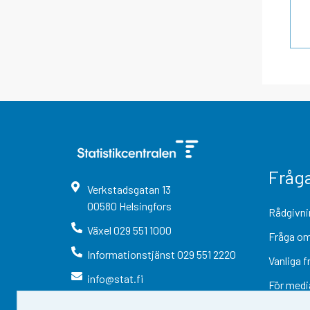
Fråg
Verkstadsgatan
13
00580
Helsingfors
Rådgivni
Växel
029 551 1000
Fråga om
Informationstjänst
029 551 2220
Vanliga f
info@stat.fi
För medi