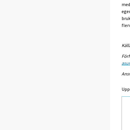
med 
egen
bruk
fler
Käll
Förf
asum
Ansv
Upp