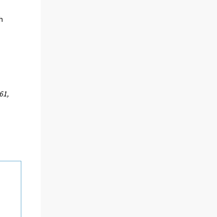
h
61,