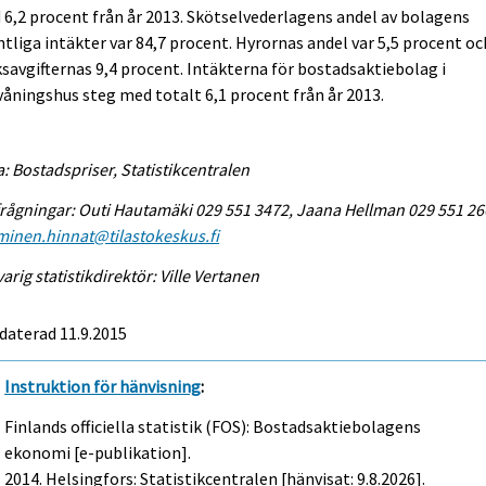
6,2 procent från år 2013. Skötselvederlagens andel av bolagens
tliga intäkter var 84,7 procent. Hyrornas andel var 5,5 procent oc
savgifternas 9,4 procent. Intäkterna för bostadsaktiebolag i
våningshus steg med totalt 6,1 procent från år 2013.
a: Bostadspriser, Statistikcentralen
rågningar: Outi Hautamäki 029 551 3472, Jaana Hellman 029 551 26
inen.hinnat@tilastokeskus.fi
arig statistikdirektör: Ville Vertanen
daterad 11.9.2015
Instruktion för hänvisning
:
Finlands officiella statistik (FOS): Bostadsaktiebolagens
ekonomi [e-publikation].
2014. Helsingfors: Statistikcentralen [hänvisat: 9.8.2026].