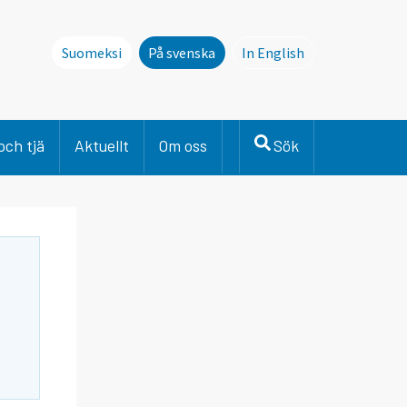
Suomeksi
På svenska
In English
This page is not avai
och tjä
Aktuellt
Om oss
Sök