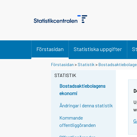
Förstasidan
Statistiska uppgifter
St
Förstasidan
>
Statistik
>
Bostadsaktiebolage
STATISTIK
Bostadsaktiebolagens
D
ekonomi
U
Ändringar i denna statistik
w
Kommande
G
offentliggöranden