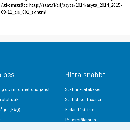
Åtkomstsätt: http://stat.fi/til/asyta/2014/asyta_2014_2015-
09-11_tie_001_sv.html
a oss
Hitta snabbt
ng och informationstjänst
StatFin-databasen
 statistik
Statistikdatabaser
rågor (FAQ)
Finland i siffror
a
Prisomräknaren
Kommande publiceringar