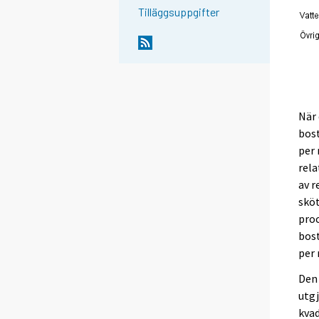
Tilläggsuppgifter
När 
bos
per 
rela
av 
sköt
proc
bos
per
Den 
utgj
kva