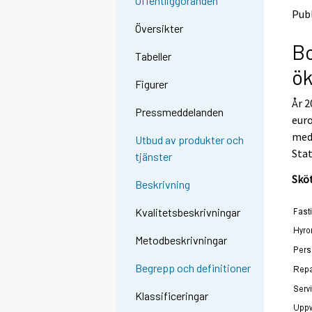
Offentliggöranden
Publ
Översikter
Bo
Tabeller
ök
Figurer
År 2
Pressmeddelanden
eur
med 
Utbud av produkter och
Stat
tjänster
Sköt
Beskrivning
Kvalitetsbeskrivningar
Metodbeskrivningar
Begrepp och definitioner
Klassificeringar