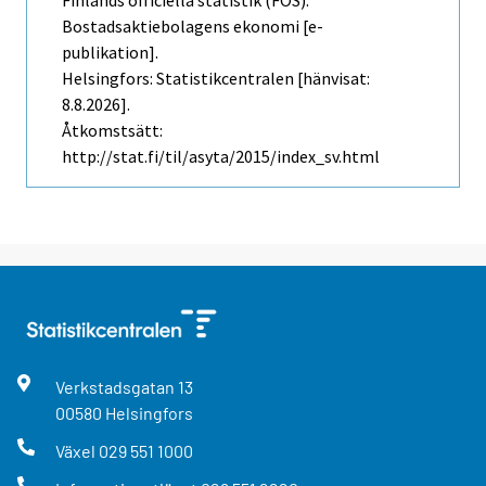
Bostadsaktiebolagens ekonomi [e-
publikation].
Helsingfors: Statistikcentralen [hänvisat:
8.8.2026].
Åtkomstsätt:
http://stat.fi/til/asyta/2015/index_sv.html
Verkstadsgatan
13
00580
Helsingfors
Växel
029 551 1000