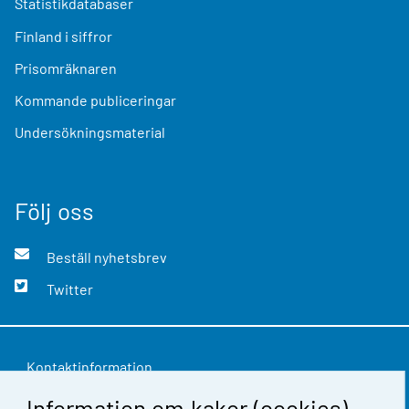
Statistikdatabaser
Finland i siffror
Prisomräknaren
Kommande publiceringar
Undersökningsmaterial
Följ oss
Beställ nyhetsbrev
Twitter
Kontaktinformation
Information om kakor (cookies)
Respons