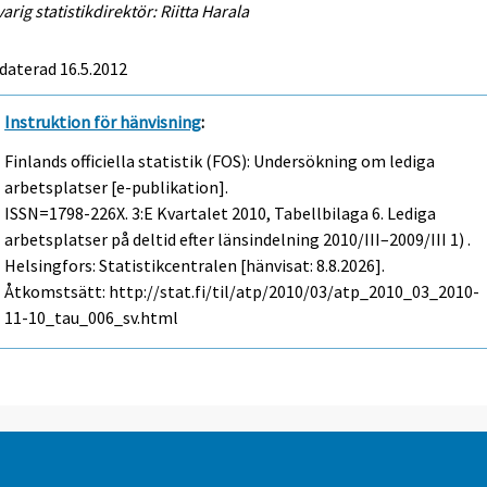
arig statistikdirektör: Riitta Harala
daterad 16.5.2012
Instruktion för hänvisning
:
Finlands officiella statistik (FOS): Undersökning om lediga
arbetsplatser [e-publikation].
ISSN=1798-226X.
3:e Kvartalet
2010, Tabellbilaga 6. Lediga
arbetsplatser på deltid efter länsindelning 2010/III–2009/III 1) .
Helsingfors: Statistikcentralen [hänvisat: 8.8.2026].
Åtkomstsätt: http://stat.fi/til/atp/2010/03/atp_2010_03_2010-
11-10_tau_006_sv.html