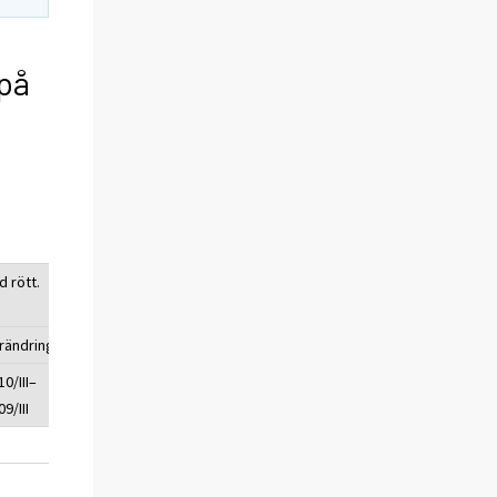
 på
 rött.
rändring (%)
10/III–
9/III
55