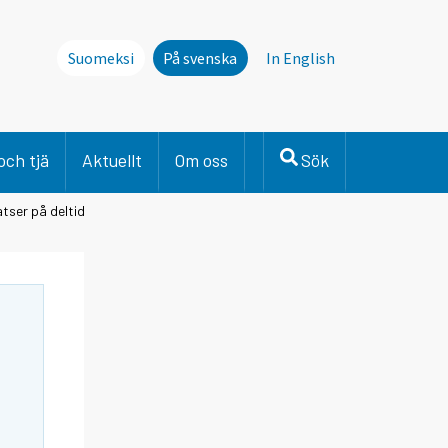
Suomeksi
På svenska
In English
och tjä
Aktuellt
Om oss
Sök
tser på deltid