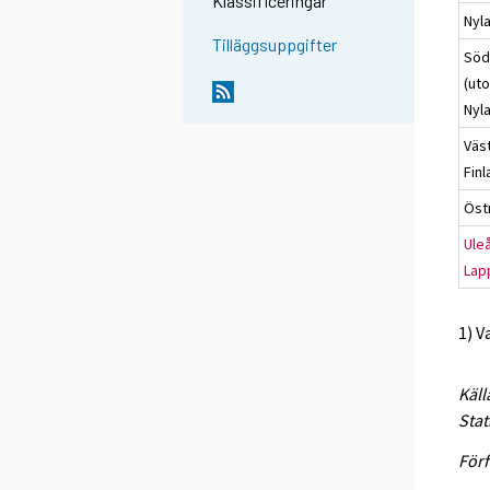
Klassificeringar
Nyl
Tilläggsuppgifter
Söd
(ut
Nyl
Väs
Fin
Öst
Ule
Lap
1) V
Käll
Stat
Förf