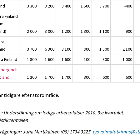
and
3 300
3 200
3 400
1 500
3 700
-400
ra Finland
om
and)
2 000
3 000
1 200
1 300
1 100
900
tra
land
3 700
6 300
3 100
900
1 500
2 100
ra Finland
1 800
1 600
1 600
100
800
1 000
åborg och
pland
1 200
1 700
1 700
300
600
600
ar tidigare efter storområde.
a: Undersökning om lediga arbetsplatser 2010, 3:e kvartalet.
istikcentralen
rågningar: Juha Martikainen (09) 1734 3225,
tyovoimatutkimus@sta