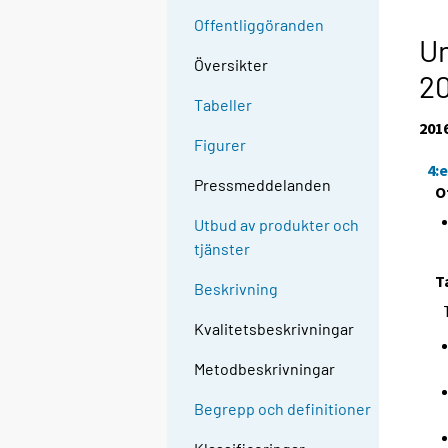
Offentliggöranden
Un
Översikter
2
Tabeller
201
Figurer
4:
Pressmeddelanden
O
Utbud av produkter och
tjänster
T
Beskrivning
Kvalitetsbeskrivningar
Metodbeskrivningar
Begrepp och definitioner