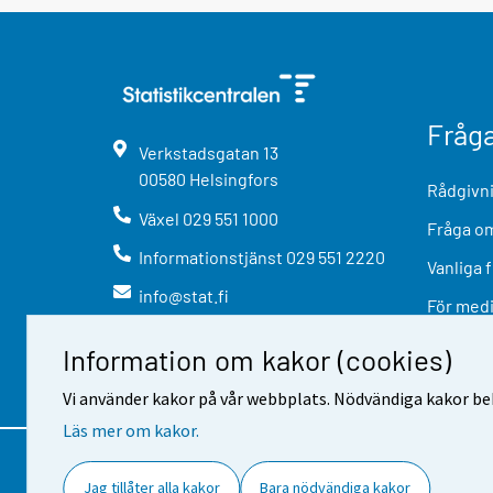
Fråg
Verkstadsgatan
13
00580
Helsingfors
Rådgivni
Växel
029 551 1000
Fråga om
Informationstjänst
029 551 2220
Vanliga 
info@stat.fi
För med
Information om kakor (cookies)
Vi använder kakor på vår webbplats. Nödvändiga kakor beh
Läs mer om kakor.
Kontaktinformation
Respons
A
Jag tillåter alla kakor
Bara nödvändiga kakor