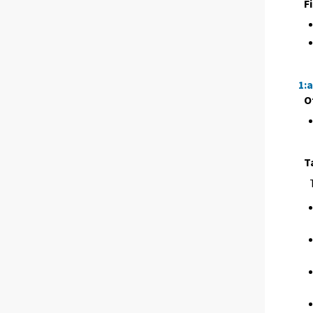
F
1:
O
T