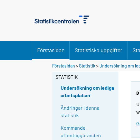
Förstasidan
Statistiska uppgifter
Sta
Förstasidan
>
Statistik
>
Undersökning om led
STATISTIK
Undersökning om lediga
D
arbetsplatser
U
Ändringar i denna
w
statistik
G
Kommande
offentliggöranden