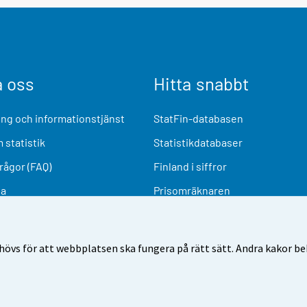
a oss
Hitta snabbt
ng och informationstjänst
StatFin-databasen
 statistik
Statistikdatabaser
frågor (FAQ)
Finland i siffror
ia
Prisomräknaren
Kommande publiceringar
Undersökningsmaterial
övs för att webbplatsen ska fungera på rätt sätt. Andra kakor behö
nvändarvillkor
Dataskydd
Tillgänglighet
Information o