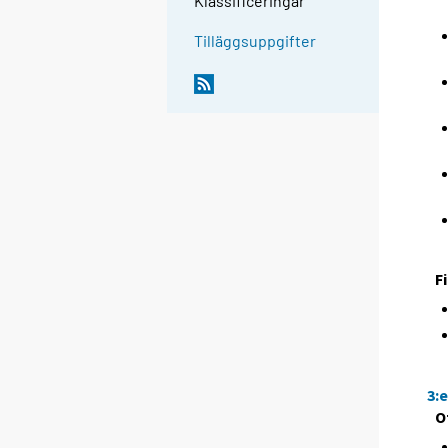
Klassificeringar
Tilläggsuppgifter
F
3:
O