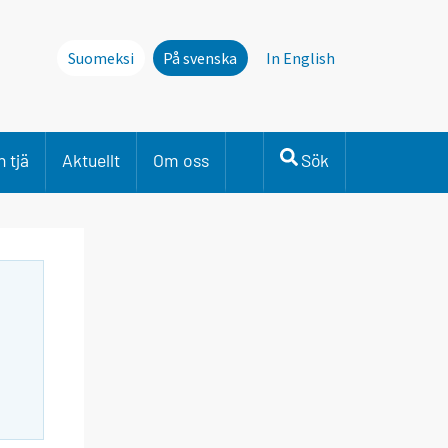
Suomeksi
På svenska
In English
 tjä
Aktuellt
Om oss
Sök