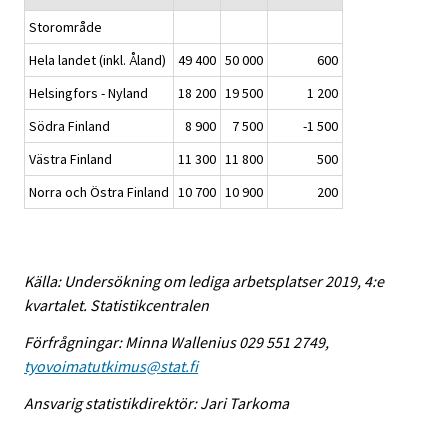
Storområde
Hela landet (inkl. Åland)
49 400
50 000
600
Helsingfors - Nyland
18 200
19 500
1 200
Södra Finland
8 900
7 500
-1 500
Västra Finland
11 300
11 800
500
Norra och Östra Finland
10 700
10 900
200
Källa: Undersökning om lediga arbetsplatser 2019, 4:e
kvartalet. Statistikcentralen
Förfrågningar: Minna Wallenius 029 551 2749,
tyovoimatutkimus@stat.fi
Ansvarig statistikdirektör: Jari Tarkoma