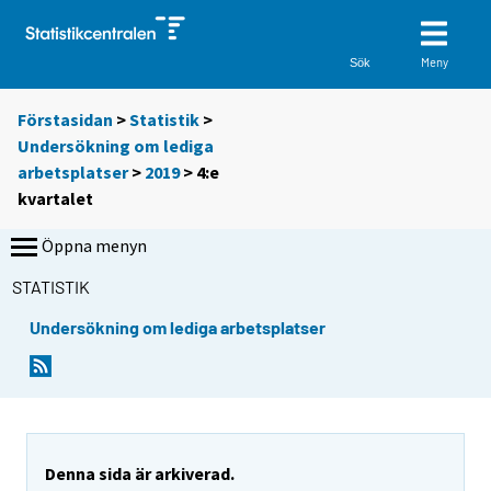
Meny
Sök
Förstasidan
>
Statistik
>
Undersökning om lediga
arbetsplatser
>
2019
>
4:e
kvartalet
Öppna menyn
STATISTIK
Undersökning om lediga arbetsplatser
Denna sida är arkiverad.