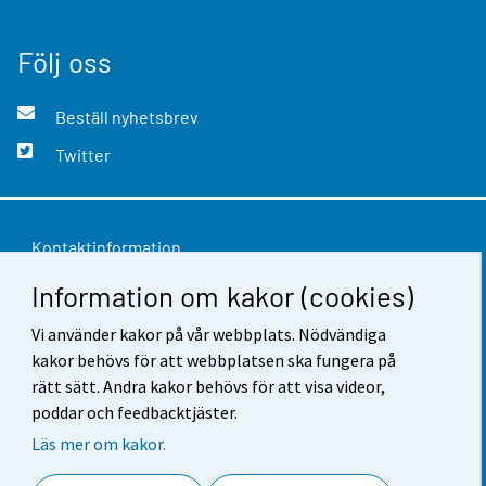
Följ oss
Beställ nyhetsbrev
Twitter
Kontaktinformation
Information om kakor (cookies)
Respons
Vi använder kakor på vår webbplats. Nödvändiga
Användarvillkor
kakor behövs för att webbplatsen ska fungera på
Dataskydd
rätt sätt. Andra kakor behövs för att visa videor,
poddar och feedbacktjäster.
Tillgänglighet
Läs mer om kakor.
Information om webbplatsen