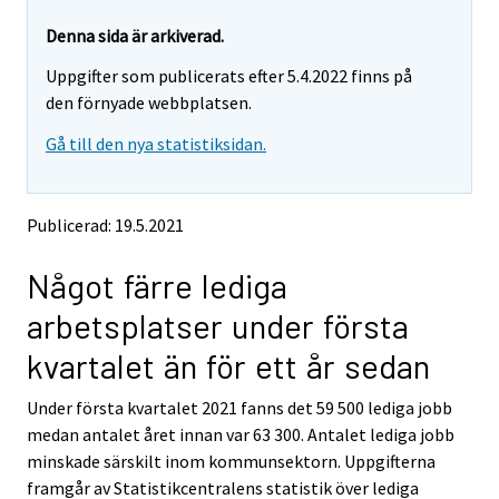
r
r
e
e
Denna sida är arkiverad.
m
m
Uppgifter som publicerats efter 5.4.2022 finns på
o
o
v
v
den förnyade webbplatsen.
i
i
Gå till den nya statistiksidan.
n
n
g
g
t
t
o
o
Publicerad: 19.5.2021
a
a
n
n
Något färre lediga
o
o
t
t
arbetsplatser under första
h
h
e
e
kvartalet än för ett år sedan
r
r
s
s
Under första kvartalet 2021 fanns det 59 500 lediga jobb
e
e
medan antalet året innan var 63 300. Antalet lediga jobb
r
r
v
v
minskade särskilt inom kommunsektorn. Uppgifterna
i
i
framgår av Statistikcentralens statistik över lediga