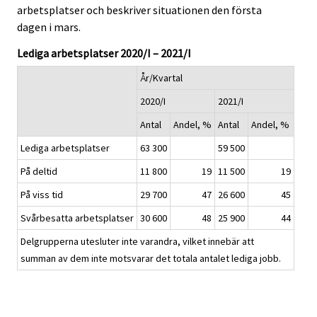
c
c
arbetsplatser och beskriver situationen den första
e
e
dagen i mars.
.
.
Lediga arbetsplatser 2020/I – 2021/I
År/Kvartal
2020/I
2021/I
Antal
Andel, %
Antal
Andel, %
Lediga arbetsplatser
63 300
59 500
På deltid
11 800
19
11 500
19
På viss tid
29 700
47
26 600
45
Svårbesatta arbetsplatser
30 600
48
25 900
44
Delgrupperna utesluter inte varandra, vilket innebär att
summan av dem inte motsvarar det totala antalet lediga jobb.