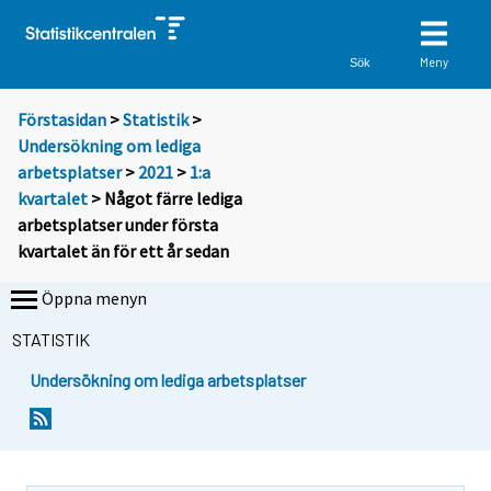
Meny
Sök
Förstasidan
>
Statistik
>
Undersökning om lediga
arbetsplatser
>
2021
>
1:a
kvartalet
> Något färre lediga
arbetsplatser under första
kvartalet än för ett år sedan
Öppna menyn
STATISTIK
Undersökning om lediga arbetsplatser
Y
Y
o
o
u
u
a
a