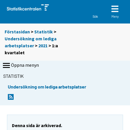
Meny
Sök
Förstasidan
>
Statistik
>
Undersökning om lediga
arbetsplatser
>
2021
>
1:a
kvartalet
Öppna menyn
STATISTIK
Undersökning om lediga arbetsplatser
Denna sida är arkiverad.