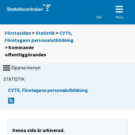
Meny
Sök
Förstasidan
>
Statistik
>
CVTS,
Företagens personalutbildning
> Kommande
offentliggöranden
Öppna menyn
STATISTIK
CVTS, Företagens personalutbildning
Denna sida är arkiverad.