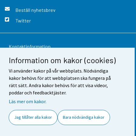
Beställ nyhetsbrev
Twitter
Kontaktinformation
Information om kakor (cookies)
Respons
Vi använder kakor på vår webbplats. Nödvändiga
Användarvillkor
kakor behövs för att webbplatsen ska fungera på
Dataskydd
rätt sätt. Andra kakor behövs för att visa videor,
poddar och feedbacktjäster.
Tillgänglighet
Läs mer om kakor.
Information om webbplatsen
Jag tillåter alla kakor
Bara nödvändiga kakor
Cookie-inställningar