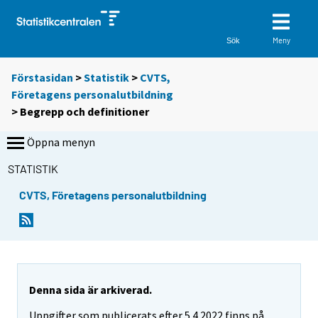
Meny
Sök
Förstasidan
>
Statistik
>
CVTS,
Företagens personalutbildning
> Begrepp och definitioner
Öppna menyn
STATISTIK
CVTS, Företagens personalutbildning
Denna sida är arkiverad.
Uppgifter som publicerats efter 5.4.2022 finns på