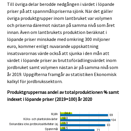
c
c
Till övriga delar berodde nedgången i värdet i löpande
e
e
priser på att spannmålspriserna sjönk. När det gäller
.
.
övriga produktgrupper inom lantbruket var volymen
och priserna däremot nästan på samma nivå som året
innan. Även om lantbrukets produktion beräknat i
löpande priser minskade med omkring 300 miljoner
euro, kommer enligt nuvarande uppskattning
insatsvarornas värde också att sjunka i den mån att
värdet i löpande priser av bruttoförädlingsvärdet inom
jordbruket samt volymen nästan är på samma nivå som
år 2019. Uppgifterna framgår av statistiken Ekonomisk
kalkyl för jordbrukssektorn.
Produktgruppernas andel av totalproduktionen % samt
indexet i löpande priser (2019=100) år 2020