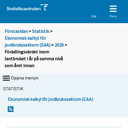
Meny
Sök
Förstasidan
>
Statistik
>
Ekonomisk kalkyl för
jordbrukssektorn (EAA)
>
2020
>
Förädlingsvärdet inom
lantbruket i år på samma nivå
som året innan
Öppna menyn
STATISTIK
Ekonomisk kalkyl för jordbrukssektorn (EAA)
Y
Y
o
o
u
u
a
a