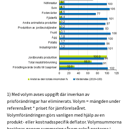
1) Med volym avses uppgift där inverkan av
prisförändringar har eliminerats. Volym = mängden under
referensåret * priset för jämförelseåret.
Volymförändringen görs vanligen med hjälp av en
produkt- eller kostnadsspecifik deflator. Volymsummorna
beräknas genom summering såsom också posterna i