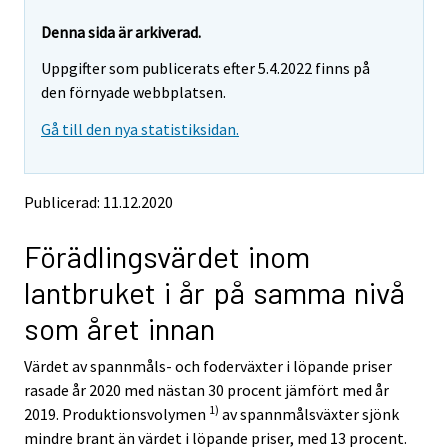
r
r
e
e
Denna sida är arkiverad.
m
m
Uppgifter som publicerats efter 5.4.2022 finns på
o
o
v
v
den förnyade webbplatsen.
i
i
Gå till den nya statistiksidan.
n
n
g
g
t
t
o
o
Publicerad: 11.12.2020
a
a
n
n
Förädlingsvärdet inom
o
o
t
t
lantbruket i år på samma nivå
h
h
e
e
som året innan
r
r
s
s
Värdet av spannmåls- och foderväxter i löpande priser
e
e
rasade år 2020 med nästan 30 procent jämfört med år
r
r
v
v
1)
2019. Produktionsvolymen
av spannmålsväxter sjönk
i
i
mindre brant än värdet i löpande priser, med 13 procent.