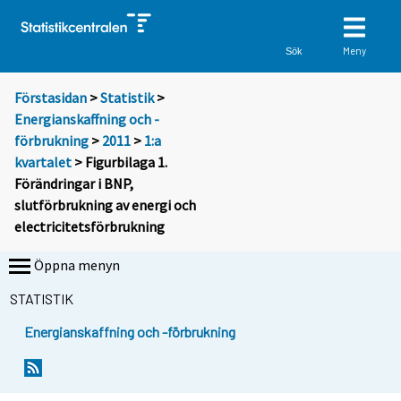
Meny
Sök
Förstasidan
>
Statistik
>
Energianskaffning och -
förbrukning
>
2011
>
1:a
kvartalet
> Figurbilaga 1.
Förändringar i BNP,
slutförbrukning av energi och
electricitetsförbrukning
Öppna menyn
STATISTIK
Energianskaffning och -förbrukning