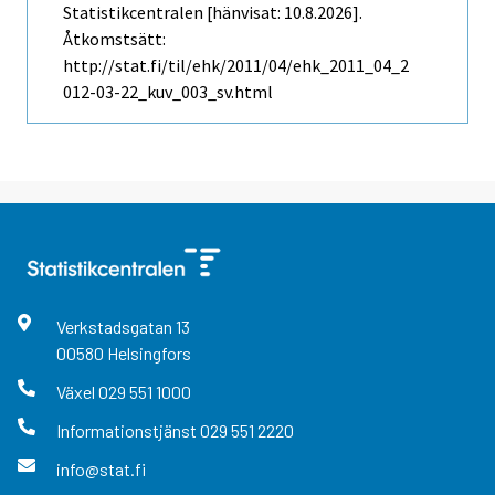
Statistikcentralen [hänvisat: 10.8.2026].
Åtkomstsätt:
http://stat.fi/til/ehk/2011/04/ehk_2011_04_2
012-03-22_kuv_003_sv.html
Verkstadsgatan
13
00580
Helsingfors
Växel
029 551 1000
Informationstjänst
029 551 2220
info@stat.fi