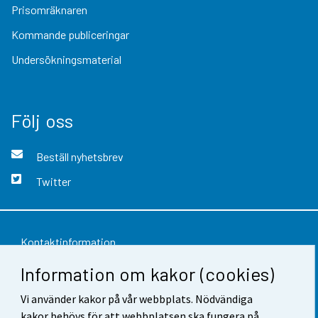
Prisomräknaren
Kommande publiceringar
Undersökningsmaterial
Följ oss
Beställ nyhetsbrev
Twitter
Kontaktinformation
Information om kakor (cookies)
Respons
Användarvillkor
Vi använder kakor på vår webbplats. Nödvändiga
kakor behövs för att webbplatsen ska fungera på