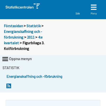
Meny
Sök
Förstasidan
>
Statistik
>
Energianskaffning och -
förbrukning
>
2011
>
4:e
kvartalet
> Figurbilaga 3.
Kolförbrukning
Öppna menyn
STATISTIK
Energianskaffning och -förbrukning