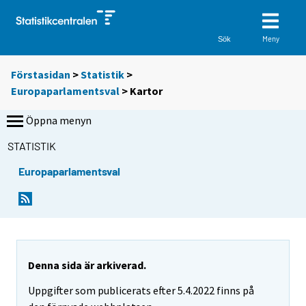
Meny
Sök
Förstasidan
>
Statistik
>
Europaparlamentsval
> Kartor
Öppna menyn
STATISTIK
Europaparlamentsval
Denna sida är arkiverad.
Uppgifter som publicerats efter 5.4.2022 finns på