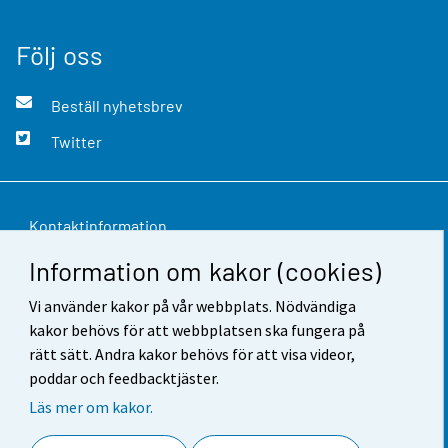
Följ oss
Beställ nyhetsbrev
Twitter
Kontaktinformation
Information om kakor (cookies)
Respons
Vi använder kakor på vår webbplats. Nödvändiga
Användarvillkor
kakor behövs för att webbplatsen ska fungera på
Dataskydd
rätt sätt. Andra kakor behövs för att visa videor,
poddar och feedbacktjäster.
Tillgänglighet
Läs mer om kakor.
Information om webbplatsen