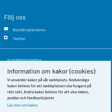
Följ oss
Beställ nyhetsbrev
Twitter
Kontaktinformation
Information om kakor (cookies)
Respons
Vi använder kakor på vår webbplats. Nödvändiga
Användarvillkor
kakor behövs för att webbplatsen ska fungera på
Dataskydd
rätt sätt. Andra kakor behövs för att visa videor,
poddar och feedbacktjäster.
Tillgänglighet
Läs mer om kakor.
Information om webbplatsen