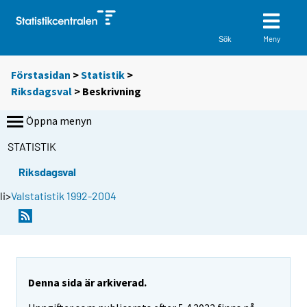
Meny
Sök
Förstasidan
>
Statistik
>
Riksdagsval
> Beskrivning
Öppna menyn
STATISTIK
Riksdagsval
li>
Valstatistik 1992-2004
Denna sida är arkiverad.