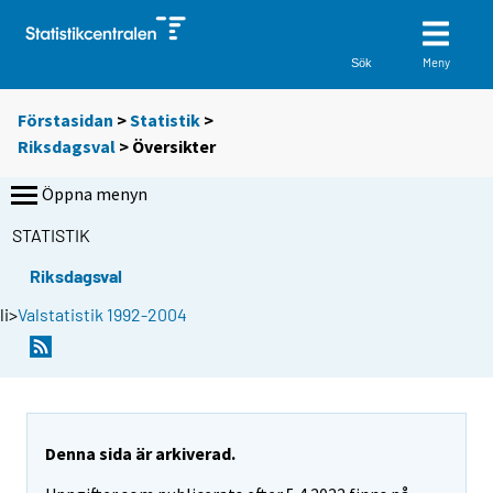
Meny
Sök
Förstasidan
>
Statistik
>
Riksdagsval
> Översikter
Öppna menyn
STATISTIK
Riksdagsval
li>
Valstatistik 1992-2004
Denna sida är arkiverad.