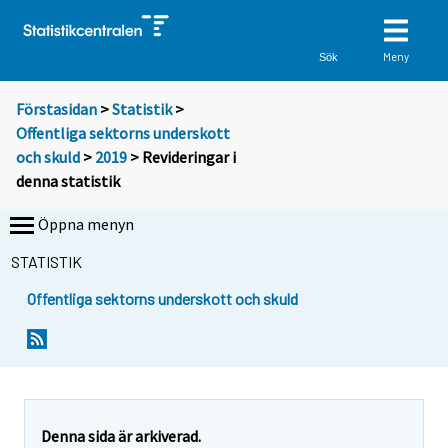
Meny
Sök
Förstasidan
>
Statistik
>
Offentliga sektorns underskott
och skuld
>
2019
> Revideringar i
denna statistik
Öppna menyn
STATISTIK
Offentliga sektorns underskott och skuld
Denna sida är arkiverad.