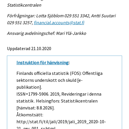
Statistikcentralen
Förfrågningar: Lotta Sjöblom 029 551 3342, Antti Suutari
029 551 3257,
financial.accounts@stat.fi
Ansvarig avdelningschef: Mari Ylä-Jarkko
Uppdaterad 21.10.2020
Instruktion för hänvisning
:
Finlands officiella statistik (FOS): Offentliga
sektorns underskott och skuld [e-
publikation].
ISSN=1799-5906. 2019, Revideringar i denna
statistik . Helsingfors: Statistikcentralen
[hänvisat: 8.8.2026].
Åtkomstsätt:
http://stat.fi/til/jali/2019/jali_2019_2020-10-
21_rev_001_sv.html