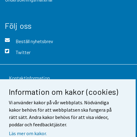
Följ oss
Beställ nyhetsbrev
Twitter
Kontaktinformation
Information om kakor (cookies)
Respons
Vi använder kakor på vår webbplats. Nödvändiga
Användarvillkor
kakor behövs för att webbplatsen ska fungera på
Dataskydd
rätt sätt. Andra kakor behövs för att visa videor,
poddar och feedbacktjäster.
Tillgänglighet
Läs mer om kakor.